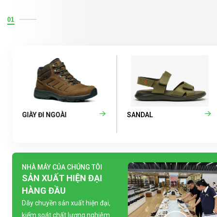
01
GIÀY ĐI NGOÀI
SANDAL
NHÀ MÁY CỦA CHÚNG TÔI
SẢN XUẤT HIỆN ĐẠI
HÀNG ĐẦU
Dây chuyền sản xuất hiện đại,
kiểm soát chất lượng nghiêm