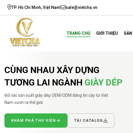
TP. Hồ Chí Minh, Việt Nam
sale@vietcha.vn
TRANG CHỦ
GIỚI THIỆU
SẢN
CÙNG NHAU XÂY DỰNG
TƯƠNG LAI NGÀNH
GIÀY DÉP
Đối tác sản xuất giày dép OEM/ODM đáng tin cậy từ Việt
Nam vươn ra thế giới.
KHÁM PHÁ THƯ VIỆN
TẢI CATALOG