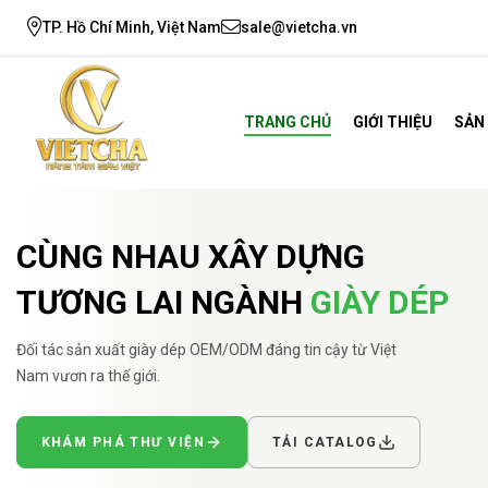
TP. Hồ Chí Minh, Việt Nam
sale@vietcha.vn
TRANG CHỦ
GIỚI THIỆU
SẢN
CÙNG NHAU XÂY DỰNG
TƯƠNG LAI NGÀNH
GIÀY DÉP
Đối tác sản xuất giày dép OEM/ODM đáng tin cậy từ Việt
Nam vươn ra thế giới.
KHÁM PHÁ THƯ VIỆN
TẢI CATALOG