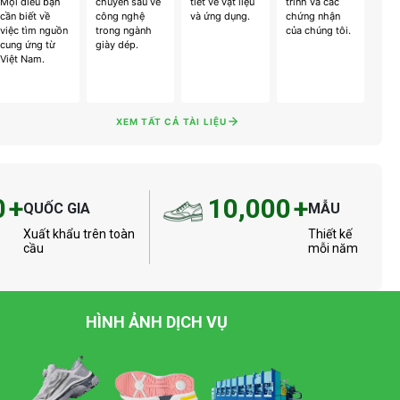
Mọi điều bạn
chuyên sâu về
tiết về vật liệu
trình và các
cần biết về
công nghệ
và ứng dụng.
chứng nhận
việc tìm nguồn
trong ngành
của chúng tôi.
cung ứng từ
giày dép.
Việt Nam.
XEM TẤT CẢ TÀI LIỆU
0
+
10,000
+
QUỐC GIA
MẪU
Xuất khẩu trên toàn
Thiết kế
cầu
mỗi năm
HÌNH ẢNH DỊCH VỤ