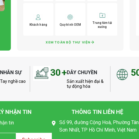
Trung tâm tải
Khách hàng
Quy trình OEM
xuống
XEM TOÀN BỘ THƯ VIỆN
+
30
+
5
NHÂN SỰ
DÂY CHUYỀN
Tay nghề cao
Sản xuất hiện đại &
tự động hóa
Ý NHẬN TIN
THÔNG TIN LIÊN HỆ
Số 99, đường Cộng Hoà, Phường Tân
hận tin
Sơn Nhất, TP Hồ Chí Minh, Việt Nam