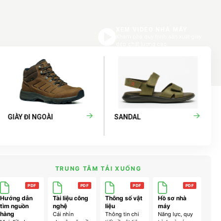
XEM VIDEO NHÀ MÁY
Khám phá quy trình sản xuất giày
dép chất lượng cao
GIÀY ĐI NGOÀI
SANDAL
TRUNG TÂM TẢI XUỐNG
PDF
PDF
PDF
PDF
Hướng dẫn
Tài liệu công
Thông số vật
Hồ sơ nhà
tìm nguồn
nghệ
liệu
máy
hàng
Cái nhìn
Thông tin chi
Năng lực, quy