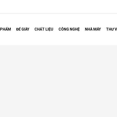
 PHẨM
ĐẾ GIÀY
CHẤT LIỆU
CÔNG NGHỆ
NHÀ MÁY
THƯ V