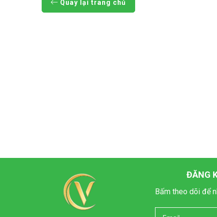
Quay lại trang chủ
ĐĂNG K
Bấm theo dõi để n