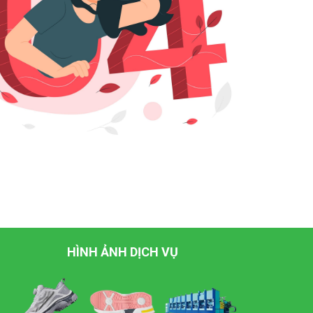
HÌNH ẢNH DỊCH VỤ