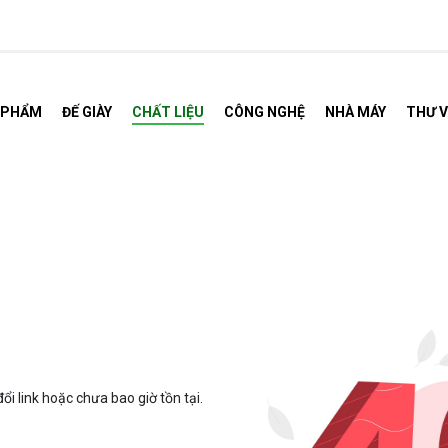
 PHẨM
ĐẾ GIÀY
CHẤT LIỆU
CÔNG NGHỆ
NHÀ MÁY
THƯ V
.
ổi link hoặc chưa bao giờ tồn tại.