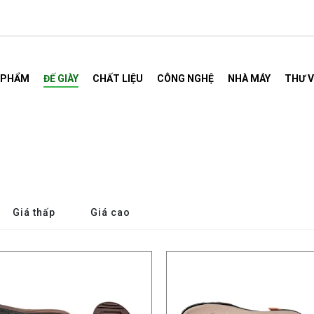
 PHẨM
ĐẾ GIÀY
CHẤT LIỆU
CÔNG NGHỆ
NHÀ MÁY
THƯ V
Giá thấp
Giá cao