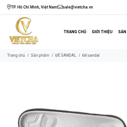
TP. Hồ Chí Minh, Việt Nam
sale@vietcha.vn
TRANG CHỦ
GIỚI THIỆU
SẢN
Trang chủ
/
Sản phẩm
/
ĐẾ SANDAL
/
Đế sandal