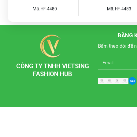
ã: HF-4480
Mã: HF-4483
ĐĂNG K
Bấm theo dõi để n
CÔNG TY TNHH VIETSING
FASHION HUB