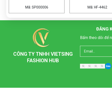
 SP000006
Mã: HF-4462
ĐĂNG K
Bấm theo dõi để n
CÔNG TY TNHH VIETSING
FASHION HUB