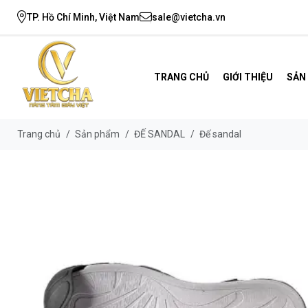
TP. Hồ Chí Minh, Việt Nam
sale@vietcha.vn
TRANG CHỦ
GIỚI THIỆU
SẢN
Trang chủ
/
Sản phẩm
/
ĐẾ SANDAL
/
Đế sandal