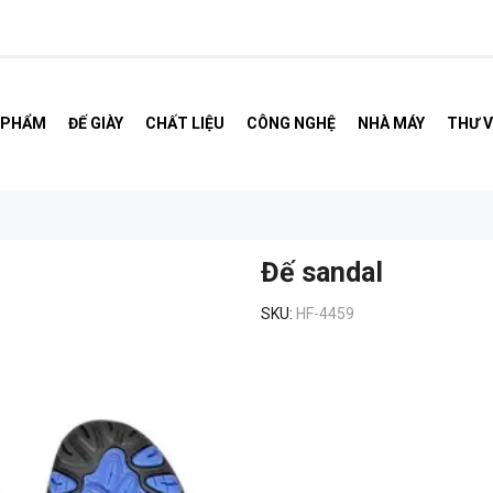
 PHẨM
ĐẾ GIÀY
CHẤT LIỆU
CÔNG NGHỆ
NHÀ MÁY
THƯ V
Đế sandal
SKU:
HF-4459