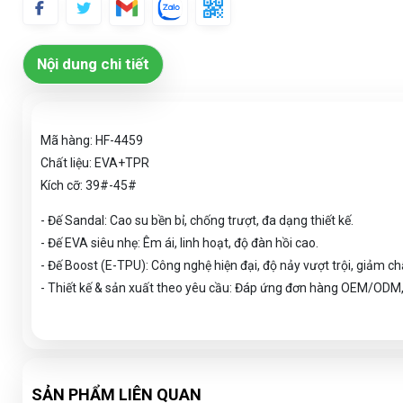
Nội dung chi tiết
Mã hàng: HF-4459
Chất liệu: EVA+TPR
Kích cỡ: 39#-45#
- Đế Sandal: Cao su bền bỉ, chống trượt, đa dạng thiết kế.
- Đế EVA siêu nhẹ: Êm ái, linh hoạt, độ đàn hồi cao.
- Đế Boost (E-TPU): Công nghệ hiện đại, độ nảy vượt trội, giảm c
- Thiết kế & sản xuất theo yêu cầu: Đáp ứng đơn hàng OEM/ODM,
SẢN PHẨM LIÊN QUAN