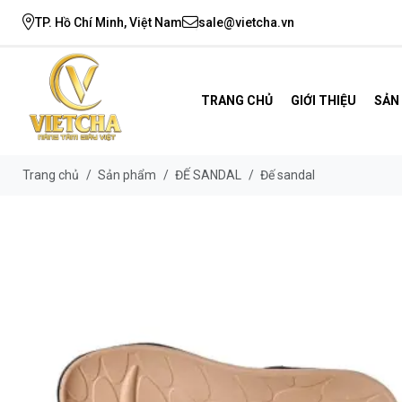
TP. Hồ Chí Minh, Việt Nam
sale@vietcha.vn
TRANG CHỦ
GIỚI THIỆU
SẢN
Trang chủ
/
Sản phẩm
/
ĐẾ SANDAL
/
Đế sandal