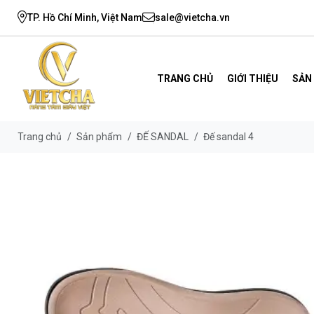
TP. Hồ Chí Minh, Việt Nam
sale@vietcha.vn
TRANG CHỦ
GIỚI THIỆU
SẢN
Trang chủ
/
Sản phẩm
/
ĐẾ SANDAL
/
Đế sandal 4