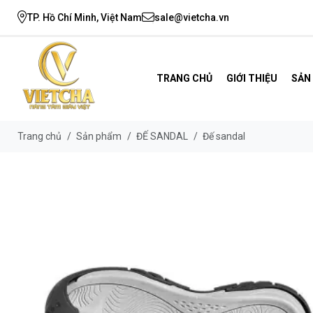
TP. Hồ Chí Minh, Việt Nam
sale@vietcha.vn
TRANG CHỦ
GIỚI THIỆU
SẢN
Trang chủ
/
Sản phẩm
/
ĐẾ SANDAL
/
Đế sandal