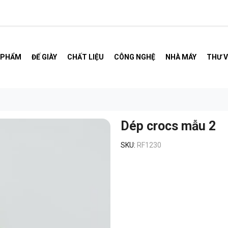
 PHẨM
ĐẾ GIÀY
CHẤT LIỆU
CÔNG NGHỆ
NHÀ MÁY
THƯ V
Dép crocs mẫu 2
SKU:
RF1230