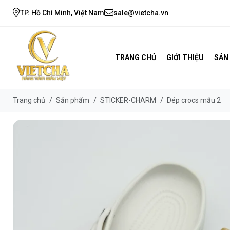
TP. Hồ Chí Minh, Việt Nam
sale@vietcha.vn
TRANG CHỦ
GIỚI THIỆU
SẢN
Trang chủ
/
Sản phẩm
/
STICKER-CHARM
/
Dép crocs mẫu 2