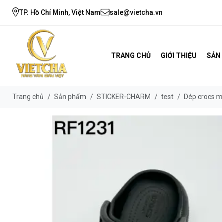
TP. Hồ Chí Minh, Việt Nam
sale@vietcha.vn
TRANG CHỦ
GIỚI THIỆU
SẢN
Trang chủ
/
Sản phẩm
/
STICKER-CHARM
/
test
/
Dép crocs m