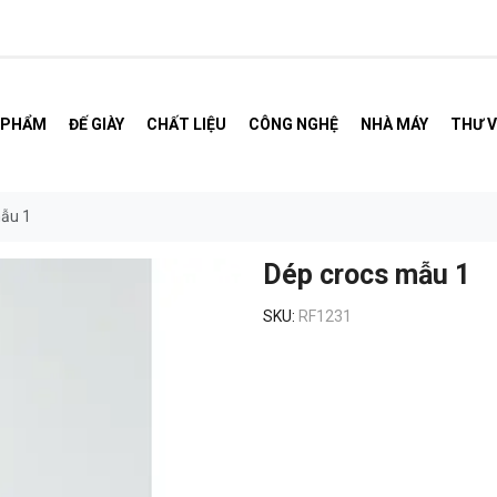
 PHẨM
ĐẾ GIÀY
CHẤT LIỆU
CÔNG NGHỆ
NHÀ MÁY
THƯ V
ẫu 1
Dép crocs mẫu 1
SKU:
RF1231