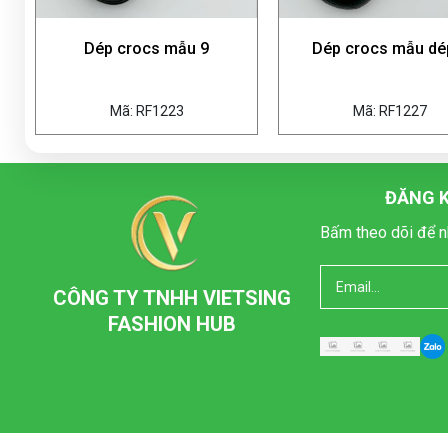
mẫu 9
Dép crocs mẫu dép 5
Dép cr
23
Mã: RF1227
Mã:
ĐĂNG K
Bấm theo dõi để n
CÔNG TY TNHH VIETSING
FASHION HUB