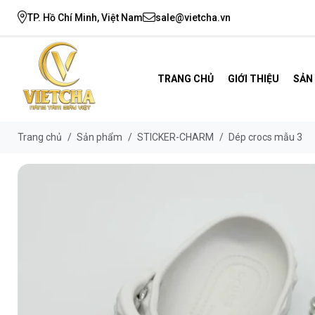
TP. Hồ Chí Minh, Việt Nam
sale@vietcha.vn
TRANG CHỦ
GIỚI THIỆU
SẢN
Trang chủ
/
Sản phẩm
/
STICKER-CHARM
/
Dép crocs mẫu 3