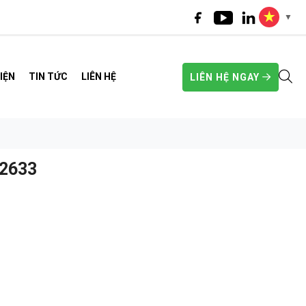
▼
IỆN
TIN TỨC
LIÊN HỆ
LIÊN HỆ NGAY
22633