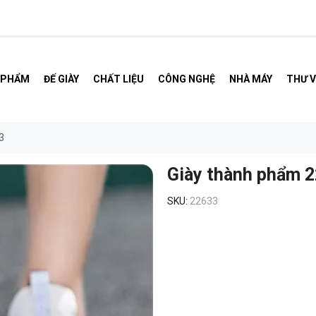
 PHẨM
ĐẾ GIÀY
CHẤT LIỆU
CÔNG NGHỆ
NHÀ MÁY
THƯ V
3
Giày thành phẩm 
SKU:
22633