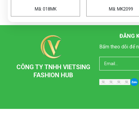
MK
Mã: MK2099
Mã
ĐĂNG K
Bấm theo dõi để n
CÔNG TY TNHH VIETSING
FASHION HUB