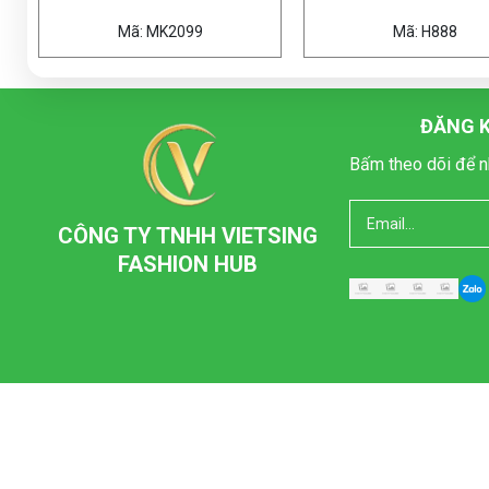
99
Mã: H888
Mã:
ĐĂNG K
Bấm theo dõi để n
CÔNG TY TNHH VIETSING
FASHION HUB