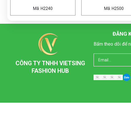
0
Mã: H2500
Mã:
ĐĂNG K
Bấm theo dõi để n
CÔNG TY TNHH VIETSING
FASHION HUB