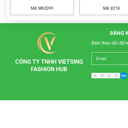
K2099
Mã: 8218
ĐĂNG K
Bấm theo dõi để n
CÔNG TY TNHH VIETSING
FASHION HUB