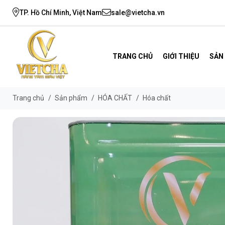
TP. Hồ Chí Minh, Việt Nam
sale@vietcha.vn
TRANG CHỦ
GIỚI THIỆU
SẢN
Trang chủ
/
Sản phẩm
/
HÓA CHẤT
/
Hóa chất