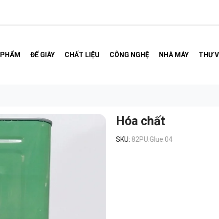
 PHẨM
ĐẾ GIÀY
CHẤT LIỆU
CÔNG NGHỆ
NHÀ MÁY
THƯ V
Hóa chất
SKU:
82PU.Glue.04