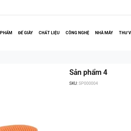
 PHẨM
ĐẾ GIÀY
CHẤT LIỆU
CÔNG NGHỆ
NHÀ MÁY
THƯ V
Sản phẩm 4
SKU:
SP000004