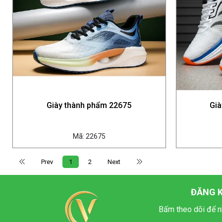
Giày thành phẩm 22675
Già
Mã: 22675
Prev
1
2
Next
ĐĂNG K
Bấm theo dõi để n