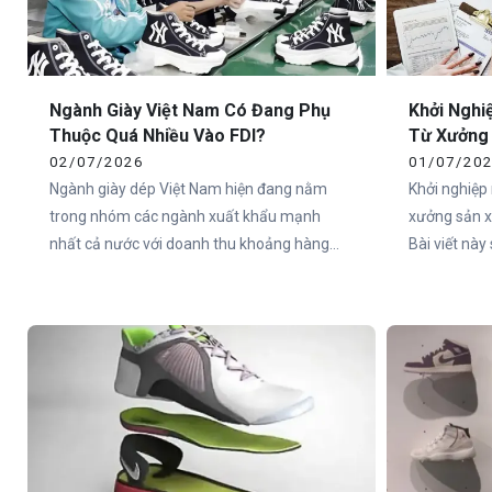
tốt Kiểm tra chất lượng Chọn mẫu phù hợp
Nhập hàng an toàn Dưới đây là những kinh
nghiệm quan trọng giúp bạn nhập đế dép
EVA hiệu quả hơn khi mới kinh doanh.
Ngành Giày Việt Nam Có Đang Phụ
Khởi Nghi
Thuộc Quá Nhiều Vào FDI?
Từ Xưởng
02/07/2026
01/07/20
Ngành giày dép Việt Nam hiện đang nằm
Khởi nghiệp
trong nhóm các ngành xuất khẩu mạnh
xưởng sản x
nhất cả nước với doanh thu khoảng hàng
Bài viết nà
chục tỷ USD mỗi năm. Việt Nam cũng đang
của từng hư
giữ vị trí top đầu thế giới về sản xuất và xuất
quyết định c
khẩu giày dép.
hành trình 