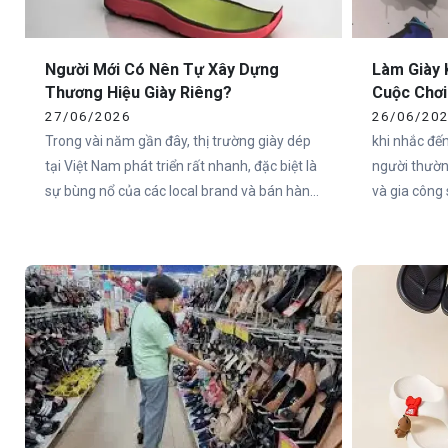
Người Mới Có Nên Tự Xây Dựng
Làm Giày 
Thương Hiệu Giày Riêng?
Cuộc Chơi
27/06/2026
26/06/20
Trong vài năm gần đây, thị trường giày dép
khi nhắc đế
tại Việt Nam phát triển rất nhanh, đặc biệt là
người thường
sự bùng nổ của các local brand và bán hàng
và gia công 
online. Chỉ cần lướt TikTok Shop, Shopee
giúp Việt N
hoặc Facebook, bạn sẽ dễ dàng thấy rất
trung tâm s
nhiều thương hiệu giày mới xuất hiện mỗi
giới. Tuy nh
tháng.
đổi rất nha
đang bước v
— nơi chất 
trải nghiệm
cạnh tranh b
ngày càng n
Việt Nam c