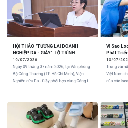
HỘI THẢO "TƯƠNG LAI DOANH
Vì Sao Lo
NGHIỆP DA - GIÀY": LỘ TRÌNH
Phát Triể
CHUYỂN ĐỔI SANG NHÀ MÁY THÔNG
10/07/2026
10/07/20
MINH ĐỂ NÂNG CAO NĂNG SUẤT VÀ
Ngày 09 tháng 07 năm 2026, tại Văn phòng
Trong vài n
TỐI ƯU CHI PHÍ
Bộ Công Thương (TP. Hồ Chí Minh), Viện
Việt Nam ch
Nghiên cứu Da - Giầy phối hợp cùng Công ty
của các loca
TNHH Vietsing Fashion Hub (VietCha) đã tổ
thao, dép E
chức thành công hội thảo chuyên đề:
trang, ngày
"Tương lai doanh nghiệp Da - Giày: Nâng cao
xuất hiện v
năng suất - Giảm giá thành sản phẩm". Sự
trẻ.
kiện đã mở ra một diễn đàn công nghệ thực
chiến, mang đến những giải pháp đột phá hỗ