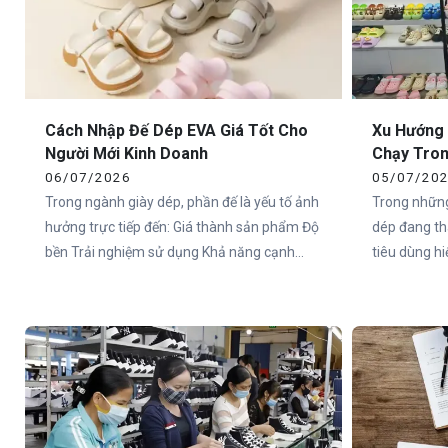
trợ các doanh nghiệp footwear nội địa bứt
phá năng lực cạnh tranh trong kỷ nguyên số.
Cách Nhập Đế Dép EVA Giá Tốt Cho
Xu Hướng 
Người Mới Kinh Doanh
Chạy Tron
06/07/2026
05/07/20
Trong ngành giày dép, phần đế là yếu tố ảnh
Trong những
hưởng trực tiếp đến: Giá thành sản phẩm Độ
dép đang th
bền Trải nghiệm sử dụng Khả năng cạnh
tiêu dùng hi
tranh trên thị trường Đặc biệt với các dòng
quan tâm đế
dép EVA siêu nhẹ, việc lựa chọn nguồn đế
Sự thoải mái
phù hợp sẽ giúp startup hoặc shop online:
Trải nghiệm sử dụng Đây
Tối ưu vốn đầu tư Dễ phát triển sản phẩm
dòng dép siê
Giảm rủi ro tồn kho Tăng tốc độ bán hàng
trở thành xu
Tuy nhiên, nhiều người mới bắt đầu thường
gặp khó khăn trong việc: Tìm nguồn đế giá