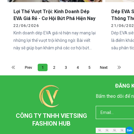
xuất trung –
Lợi Thế Vượt Trội: Kinh Doanh Dép
Dép EVA S
lượng như t
EVA Giá Rẻ - Cơ Hội Bứt Phá Hiện Nay
Thông Th
22/06/2026
21/06/20
Kinh doanh dép EVA giá rẻ hiện nay mang lại
Dép EVA siê
những lợi thế vượt trội không ngờ. Bài viết
là điểm khác
này sẽ giúp bạn khám phá các cơ hội bứt
sâu phân tíc
phá thị trường đầy tiềm năng, từ chi phí thấp
lượng, độ b
đến nhu cầu lớn. Đừng bỏ lỡ bí quyết để
ưu điểm vượ
Prev
1
2
3
4
5
Next
thành công bền vững với mặt hàng đang
nước, êm ái
"hot" này!
chọn phù hợ
ĐĂNG K
Bấm theo dõi để n
CÔNG TY TNHH VIETSING
FASHION HUB