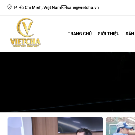
TP. Hồ Chí Minh, Việt Nam
sale@vietcha.vn
TRANG CHỦ
GIỚI THIỆU
SẢN