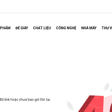
 PHẨM
ĐẾ GIÀY
CHẤT LIỆU
CÔNG NGHỆ
NHÀ MÁY
THƯ V
.
ổi link hoặc chưa bao giờ tồn tại.