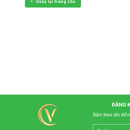
Quay lại trang chủ
ĐĂNG K
Bấm theo dõi để n