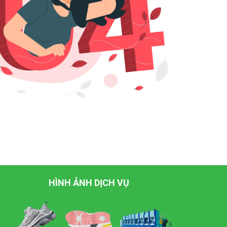
HÌNH ẢNH DỊCH VỤ