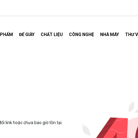
 PHẨM
ĐẾ GIÀY
CHẤT LIỆU
CÔNG NGHỆ
NHÀ MÁY
THƯ V
.
ổi link hoặc chưa bao giờ tồn tại.