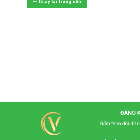
Quay lại trang chủ
ĐĂNG K
Bấm theo dõi để n