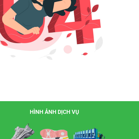
HÌNH ẢNH DỊCH VỤ