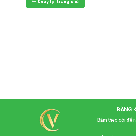
Quay lại trang chủ
ĐĂNG K
Bấm theo dõi để n