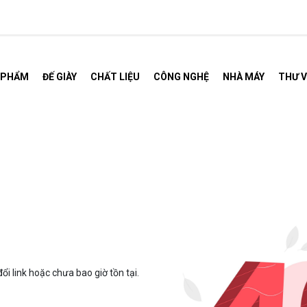
 PHẨM
ĐẾ GIÀY
CHẤT LIỆU
CÔNG NGHỆ
NHÀ MÁY
THƯ V
.
ổi link hoặc chưa bao giờ tồn tại.