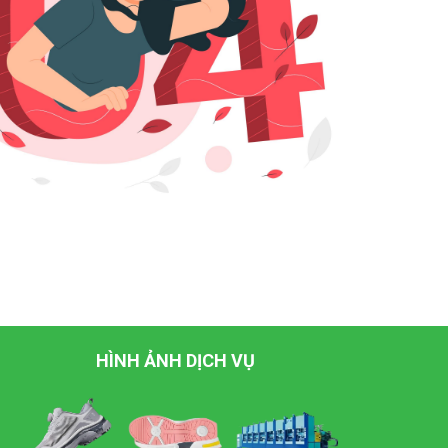
HÌNH ẢNH DỊCH VỤ