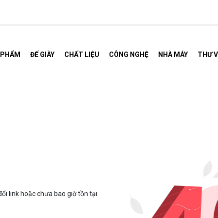
 PHẨM
ĐẾ GIÀY
CHẤT LIỆU
CÔNG NGHỆ
NHÀ MÁY
THƯ V
.
ổi link hoặc chưa bao giờ tồn tại.