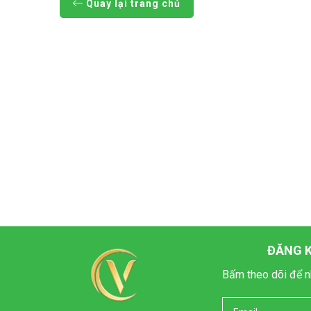
Quay lại trang chủ
ĐĂNG K
Bấm theo dõi để n