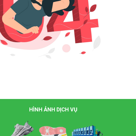
HÌNH ẢNH DỊCH VỤ