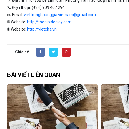
📍 Địa chỉ: 116/33B Lê Đình Cấn, Phường Tân Tạo, Quận Bình Tân, TP
📞 Điện thoại: (+84) 909 407 294
📧 Email:
viettrunghoanggia.vietnam@gmail.com
🌐 Website:
http://thegioidegiay.com
🌐 Website:
http://vietcha.vn
Chia sẻ
BÀI VIẾT LIÊN QUAN