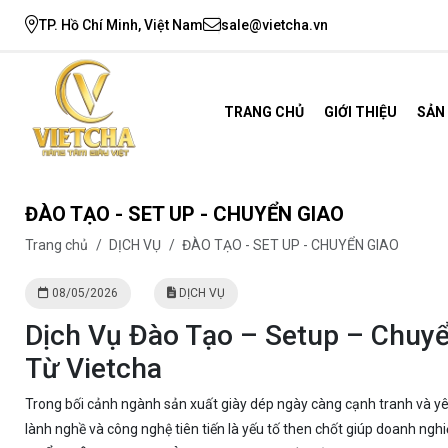
TP. Hồ Chí Minh, Việt Nam
sale@vietcha.vn
TRANG CHỦ
GIỚI THIỆU
SẢN
ĐÀO TẠO - SET UP - CHUYỂN GIAO
Trang chủ
/
DỊCH VỤ
/
ĐÀO TẠO - SET UP - CHUYỂN GIAO
08/05/2026
DỊCH VỤ
Dịch Vụ Đào Tạo – Setup – Chuyể
Từ Vietcha
Trong bối cảnh ngành sản xuất giày dép ngày càng cạnh tranh và yêu
lành nghề và công nghệ tiên tiến là yếu tố then chốt giúp doanh nghi