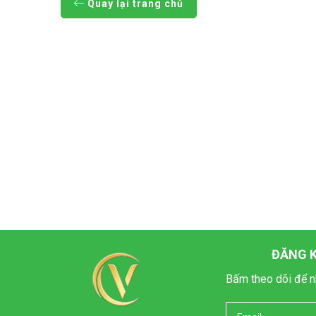
Quay lại trang chủ
ĐĂNG K
Bấm theo dõi để n