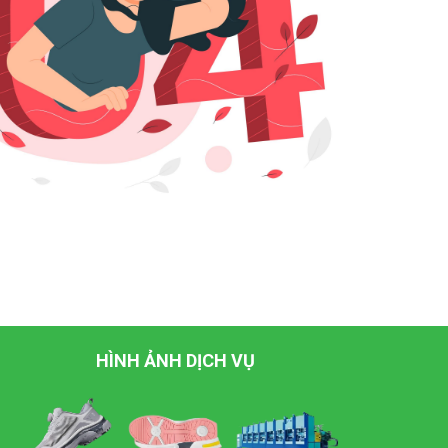
HÌNH ẢNH DỊCH VỤ