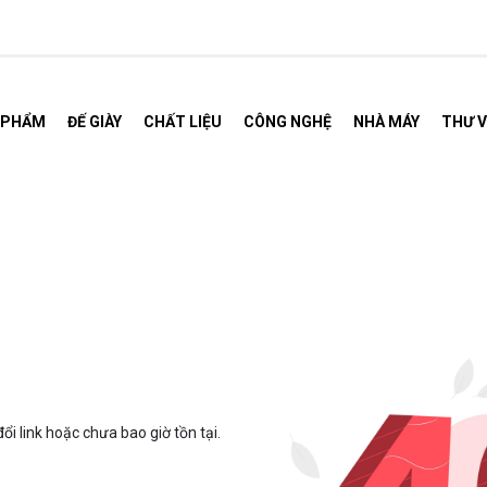
 PHẨM
ĐẾ GIÀY
CHẤT LIỆU
CÔNG NGHỆ
NHÀ MÁY
THƯ V
.
ổi link hoặc chưa bao giờ tồn tại.