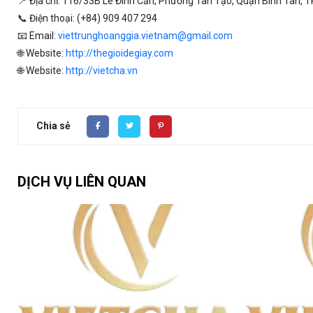
📍 Địa chỉ: 116/33B Lê Đình Cấn, Phường Tân Tạo, Quận Bình Tân, TP
📞 Điện thoại: (+84) 909 407 294
📧 Email:
viettrunghoanggia.vietnam@gmail.com
🌐 Website:
http://thegioidegiay.com
🌐 Website:
http://vietcha.vn
Chia sẻ
DỊCH VỤ LIÊN QUAN