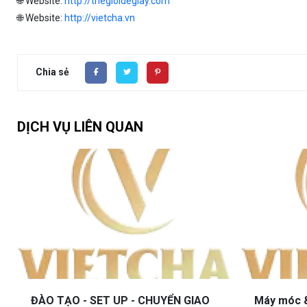
🌐 Website:
http://thegioidegiay.com
🌐 Website:
http://vietcha.vn
Chia sẻ
DỊCH VỤ LIÊN QUAN
ĐÀO TẠO - SET UP - CHUYỂN GIAO
Máy móc 