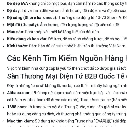
Đế dép EVA
không chỉ có một loại. Bạn cần nắm rõ các thông số kỹ 
Độ dày:
Từ vài mm đến vài cm, ảnh hưởng đến độ êm và độ bền của
Độ cứng (Shore hardness):
Thường dao động từ 40-70 Shore A. Đế 
Mật độ (Density):
Ảnh hưởng đến trọng lượng và độ bền của đế.
Màu sắc:
Phải khớp với thiết kế tổng thể của đôi dép.
Kiểu dáng và hoa văn:
Đế trơn, đế có rãnh chống trượt, đế có họa tiết 
Kích thước:
Đảm bảo đủ các size phổ biến trên thị trường Việt Nam.
Các Kênh Tìm Kiếm Nguồn Hàng Đ
Việc tìm kiếm nhà cung cấp là yếu tố then chốt để có được
giá sỉ tốt
Sàn Thương Mại Điện Tử B2B Quốc Tế (
Đây là những "chợ sỉ" khổng lồ, nơi bạn có thể tìm thấy hàng ngàn 
Alibaba.com:
Phù hợp nếu bạn muốn làm việc trực tiếp với các nhà 
có hồ sơ Verification (đã được xác minh), Trade Assurance (bảo hiểm
1688.com:
Là trang web nội địa Trung Quốc, cung cấp
giá sỉ
cực kỳ 
hoặc sử dụng công cụ dịch, và thường phải thông qua công ty trung
Mẹo tìm kiếm:
Sử dụng từ khóa tiếng Trung như "EVA鞋底" (đế dép E