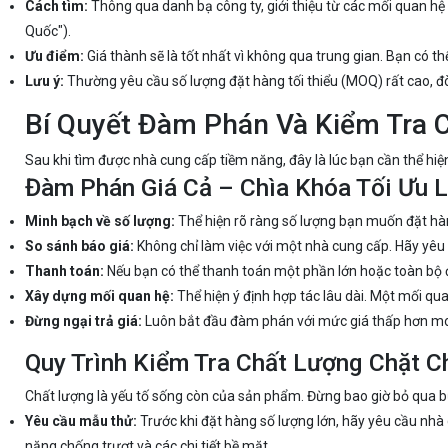
Cách tìm:
Thông qua danh bạ công ty, giới thiệu từ các mối quan hệ
Quốc").
Ưu điểm:
Giá thành sẽ là tốt nhất vì không qua trung gian. Bạn có t
Lưu ý:
Thường yêu cầu số lượng đặt hàng tối thiểu (MOQ) rất cao, đò
Bí Quyết Đàm Phán Và Kiểm Tra 
Sau khi tìm được nhà cung cấp tiềm năng, đây là lúc bạn cần thể hiệ
Đàm Phán Giá Cả – Chìa Khóa Tối Ưu 
Minh bạch về số lượng:
Thể hiện rõ ràng số lượng bạn muốn đặt hàn
So sánh báo giá:
Không chỉ làm việc với một nhà cung cấp. Hãy yêu
Thanh toán:
Nếu bạn có thể thanh toán một phần lớn hoặc toàn bộ 
Xây dựng mối quan hệ:
Thể hiện ý định hợp tác lâu dài. Một mối qua
Đừng ngại trả giá:
Luôn bắt đầu đàm phán với mức giá thấp hơn m
Quy Trình Kiểm Tra Chất Lượng Chặt C
Chất lượng là yếu tố sống còn của sản phẩm. Đừng bao giờ bỏ qua b
Yêu cầu mẫu thử:
Trước khi đặt hàng số lượng lớn, hãy yêu cầu nh
năng chống trượt và các chi tiết bề mặt.