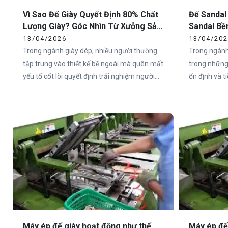
Vì Sao Đế Giày Quyết Định 80% Chất
Đế Sandal
Lượng Giày? Góc Nhìn Từ Xưởng Sản
Sandal Bề
Xuất
Cho Doan
13/04/2026
13/04/20
Trong ngành giày dép, nhiều người thường
Trong ngành
tập trung vào thiết kế bề ngoài mà quên mất
trong những
yếu tố cốt lõi quyết định trải nghiệm người
ổn định và 
dùng – đó chính là đế giày. Thực tế, hơn 80%
đặc biệt tại
cảm nhận của người dùng về một đôi giày
như Việt Na
đến từ phần đế.
sandal chất 
không nằm ở
ngoài, mà ch
Máy ép đế giày hoạt động như thế
Máy ép đế