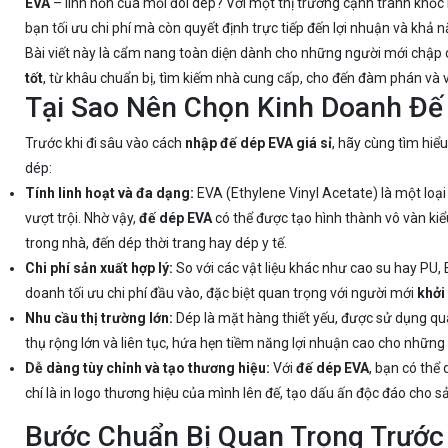
EVA
– linh hồn của mỗi đôi dép? Với một thị trường cạnh tranh khốc l
bạn tối ưu chi phí mà còn quyết định trực tiếp đến lợi nhuận và khả
Bài viết này là cẩm nang toàn diện dành cho những người mới chập 
tốt
, từ khâu chuẩn bị, tìm kiếm nhà cung cấp, cho đến đàm phán và 
Tại Sao Nên Chọn Kinh Doanh Đế
Trước khi đi sâu vào cách
nhập đế dép EVA giá sỉ
, hãy cùng tìm hiểu
dép:
Tính linh hoạt và đa dạng:
EVA (Ethylene Vinyl Acetate) là một loạ
vượt trội. Nhờ vậy,
đế dép EVA
có thể được tạo hình thành vô vàn kiể
trong nhà, đến dép thời trang hay dép y tế.
Chi phí sản xuất hợp lý:
So với các vật liệu khác như cao su hay PU, 
doanh tối ưu chi phí đầu vào, đặc biệt quan trọng với người mới
khởi
Nhu cầu thị trường lớn:
Dép là mặt hàng thiết yếu, được sử dụng qu
thụ rộng lớn và liên tục, hứa hẹn tiềm năng lợi nhuận cao cho những 
Dễ dàng tùy chỉnh và tạo thương hiệu:
Với
đế dép EVA
, bạn có thể
chí là in logo thương hiệu của mình lên đế, tạo dấu ấn độc đáo cho 
Bước Chuẩn Bị Quan Trọng Trước