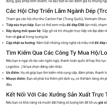
động, giấy phép kinh doanh, và đặc biệt là các đánh giá từ những n
Các Hội Chợ Triển Lãm Ngành Dép (Tr
Tham gia các hội chợ như Canton Fair (Trung Quốc), Vietnam Shoe & L
Tiếp xúc trực tiếp:
Bạn có thể xem mẫu
đế dép EVA
tận mắt, chạm v
Xây dựng mối quan hệ:
Gặp gỡ và trò chuyện trực tiếp với đại diện
hơn về
giá sỉ
trong tương lai.
Cập nhật xu hướng:
Nắm bắt những công nghệ và mẫu mã
đế dép
m
Tìm Kiếm Qua Các Công Ty Mua Hộ/Lo
Nếu bạn e ngại về rào cản ngôn ngữ, thanh toán quốc tế hay thủ tụ
Logistics...) là lựa chọn đáng cân nhắc.
Ưu điểm:
Họ sẽ giúp bạn tìm kiếm nhà cung cấp, đàm phán, thanh toá
Nhược điểm:
Bạn sẽ phải trả thêm phí dịch vụ, có thể làm tăng chi 
đầu.
Kết Nối Với Các Xưởng Sản Xuất Trực 
Nếu bạn có khả năng và muốn đặt hàng số lượng lớn để tối ưu
giá sỉ