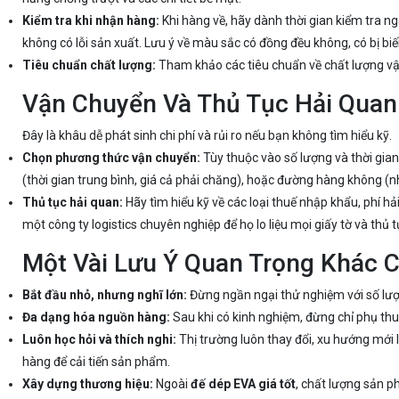
Kiểm tra khi nhận hàng:
Khi hàng về, hãy dành thời gian kiểm tra 
không có lỗi sản xuất. Lưu ý về màu sắc có đồng đều không, có bị bi
Tiêu chuẩn chất lượng:
Tham khảo các tiêu chuẩn về chất lượng vật
Vận Chuyển Và Thủ Tục Hải Quan
Đây là khâu dễ phát sinh chi phí và rủi ro nếu bạn không tìm hiểu kỹ.
Chọn phương thức vận chuyển:
Tùy thuộc vào số lượng và thời gia
(thời gian trung bình, giá cả phải chăng), hoặc đường hàng không (n
Thủ tục hải quan:
Hãy tìm hiểu kỹ về các loại thuế nhập khẩu, phí hả
một công ty logistics chuyên nghiệp để họ lo liệu mọi giấy tờ và thủ 
Một Vài Lưu Ý Quan Trọng Khác 
Bắt đầu nhỏ, nhưng nghĩ lớn:
Đừng ngần ngại thử nghiệm với số lượ
Đa dạng hóa nguồn hàng:
Sau khi có kinh nghiệm, đừng chỉ phụ th
Luôn học hỏi và thích nghi:
Thị trường luôn thay đổi, xu hướng mới 
hàng để cải tiến sản phẩm.
Xây dựng thương hiệu:
Ngoài
đế dép EVA giá tốt
, chất lượng sản p