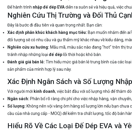
Để hành trình
nhập đế dép EVA
diễn ra suôn sẻ và hiệu quả, việc chu
Nghiên Cứu Thị Trường và Đối Thủ Cạn
Đây là bước đi đầu tiên và quan trọng nhất. Bạn cần:
Xác định phân khúc khách hàng mục tiêu:
Bạn muốn nhắm đến ai? H
đối tượng sẽ có nhu cầu và gu thẩm mỹ khác nhau về kiểu dáng, mà
Nghiên cứu xu hướng:
Mẫu mã, màu sắc nào đang "hot" trên thị trư
tránh nhập những loại
đế dép
lỗi thời hoặc khó bán.
Đánh giá giá bán lẻ:
Tìm hiểu mức giá bán lẻ trung bình của các loại 
sản phẩm của mình hợp lý sau này.
Xác Định Ngân Sách và Số Lượng Nhậ
Với người mới
kinh doanh
, việc bắt đầu với số lượng nhỏ để thăm dò
Ngân sách:
Phân bổ rõ ràng chi phí cho việc nhập hàng, vận chuyển, 
Số lượng:
Không nên vội vàng ôm hàng số lượng lớn nếu bạn chưa có 
cầu của nhà cung cấp - MOQ) để kiểm tra chất lượng, tốc độ bán hàng
Hiểu Rõ Về Các Loại Đế Dép EVA và Yê