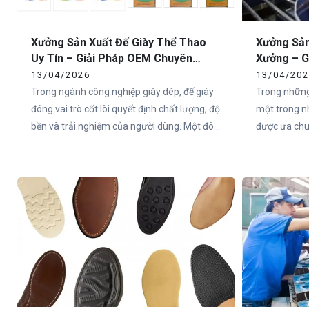
Xưởng Sản Xuất Đế Giày Thể Thao
Xưởng Sản
Uy Tín – Giải Pháp OEM Chuyên
Xưởng – G
Nghiệp Tại Việt Nam
Toàn Quố
13/04/2026
13/04/20
Trong ngành công nghiệp giày dép, đế giày
Trong những
đóng vai trò cốt lõi quyết định chất lượng, độ
một trong n
bền và trải nghiệm của người dùng. Một đôi
được ưa chuộ
giày có thiết kế đẹp nhưng đế không đạt tiêu
Việt Nam và
chuẩn sẽ nhanh chóng mất giá trị trên thị
nên một đôi
trường. Chính vì vậy, việc lựa chọn xưởng
trọng nhất c
sản xuất đế giày thể thao uy tín là yếu tố
sống còn đối với các thương hiệu.