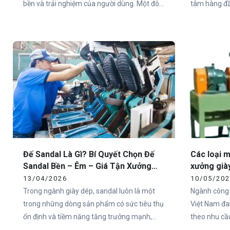
bền và trải nghiệm của người dùng. Một đôi
tâm hàng đầu
giày có thiết kế đẹp nhưng đế không đạt tiêu
Chi phí đế g
chuẩn sẽ nhanh chóng mất giá trị trên thị
tiếp đến gi
trường. Chính vì vậy, việc lựa chọn xưởng
định đến ch
sản xuất đế giày thể thao uy tín là yếu tố
của thương h
sống còn đối với các thương hiệu.
Đế Sandal Là Gì? Bí Quyết Chọn Đế
Các loại 
Sandal Bền – Êm – Giá Tận Xưởng
xưởng giày
Cho Doanh Nghiệp
sản xuất 
13/04/2026
10/05/20
Trong ngành giày dép, sandal luôn là một
Ngành công 
trong những dòng sản phẩm có sức tiêu thụ
Việt Nam đa
ổn định và tiềm năng tăng trưởng mạnh,
theo nhu cầ
đặc biệt tại các quốc gia có khí hậu nóng
đại nhằm nâ