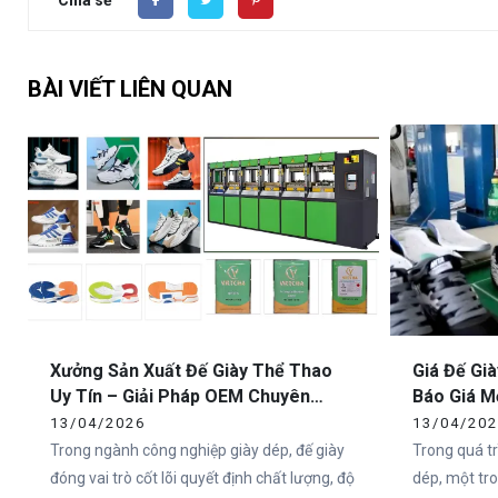
Chia sẻ
BÀI VIẾT LIÊN QUAN
Xưởng Sản Xuất Đế Giày Thể Thao
Giá Đế Gi
Uy Tín – Giải Pháp OEM Chuyên
Báo Giá M
Nghiệp Tại Việt Nam
Uy Tín
13/04/2026
13/04/20
Trong ngành công nghiệp giày dép, đế giày
Trong quá tr
đóng vai trò cốt lõi quyết định chất lượng, độ
dép, một tr