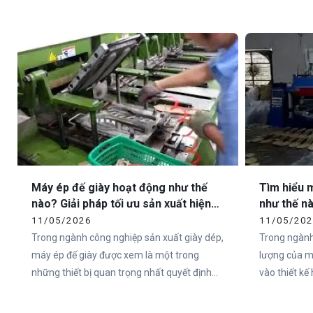
như Việt Nam. Tuy nhiên, để tạo nên một đôi
sản phẩm. Đ
sandal chất lượng, yếu tố quan trọng nhất
chuyên nghiệ
không nằm ở phần quai hay thiết kế bên
không chỉ gi
ngoài, mà chính là đế sandal.
phần tạo ra 
xuất khẩu. 
lĩnh vực cun
Vietcha đang
của nhiều d
toàn quốc.
Máy ép đế giày hoạt động như thế
Tìm hiểu 
nào? Giải pháp tối ưu sản xuất hiện
như thế n
đại cùng Vietcha
xuất hiện 
11/05/2026
11/05/20
Trong ngành công nghiệp sản xuất giày dép,
Trong ngành
máy ép đế giày được xem là một trong
lượng của m
những thiết bị quan trọng nhất quyết định
vào thiết k
đến chất lượng và độ bền của sản phẩm. Khi
công nghệ s
nhu cầu thị trường ngày càng tăng cao, các
đoạn quan tr