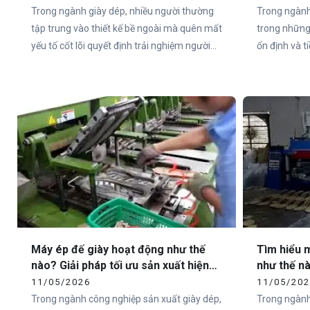
Trong ngành giày dép, nhiều người thường
Trong ngành
tập trung vào thiết kế bề ngoài mà quên mất
trong những
yếu tố cốt lõi quyết định trải nghiệm người
ổn định và 
dùng – đó chính là đế giày. Thực tế, hơn 80%
đặc biệt tại
cảm nhận của người dùng về một đôi giày
như Việt Na
đến từ phần đế.
sandal chất 
không nằm ở
ngoài, mà ch
Máy ép đế giày hoạt động như thế
Tìm hiểu 
nào? Giải pháp tối ưu sản xuất hiện
như thế n
đại cùng Vietcha
xuất hiện 
11/05/2026
11/05/20
Trong ngành công nghiệp sản xuất giày dép,
Trong ngành