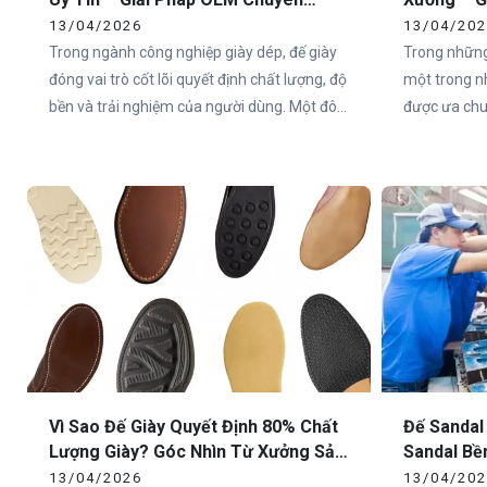
Nghiệp Tại Việt Nam
Toàn Quố
13/04/2026
13/04/20
Trong ngành công nghiệp giày dép, đế giày
Trong những
đóng vai trò cốt lõi quyết định chất lượng, độ
một trong n
bền và trải nghiệm của người dùng. Một đôi
được ưa chuộ
giày có thiết kế đẹp nhưng đế không đạt tiêu
Việt Nam và
chuẩn sẽ nhanh chóng mất giá trị trên thị
nên một đôi
trường. Chính vì vậy, việc lựa chọn xưởng
trọng nhất c
sản xuất đế giày thể thao uy tín là yếu tố
sống còn đối với các thương hiệu.
Vì Sao Đế Giày Quyết Định 80% Chất
Đế Sandal
Lượng Giày? Góc Nhìn Từ Xưởng Sản
Sandal Bề
Xuất
Cho Doan
13/04/2026
13/04/20