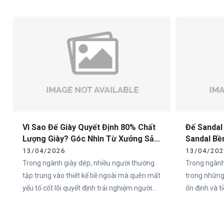
chuẩn sẽ nhanh chóng mất giá trị trên thị
nên một đôi
trường. Chính vì vậy, việc lựa chọn xưởng
trọng nhất c
sản xuất đế giày thể thao uy tín là yếu tố
sống còn đối với các thương hiệu.
Vì Sao Đế Giày Quyết Định 80% Chất
Đế Sandal
Lượng Giày? Góc Nhìn Từ Xưởng Sản
Sandal Bề
Xuất
Cho Doan
13/04/2026
13/04/20
Trong ngành giày dép, nhiều người thường
Trong ngành
tập trung vào thiết kế bề ngoài mà quên mất
trong những
yếu tố cốt lõi quyết định trải nghiệm người
ổn định và 
dùng – đó chính là đế giày. Thực tế, hơn 80%
đặc biệt tại
cảm nhận của người dùng về một đôi giày
như Việt Na