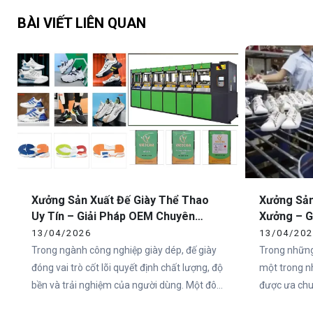
BÀI VIẾT LIÊN QUAN
Xưởng Sản Xuất Đế Giày Thể Thao
Xưởng Sản
Uy Tín – Giải Pháp OEM Chuyên
Xưởng – G
Nghiệp Tại Việt Nam
Toàn Quố
13/04/2026
13/04/20
Trong ngành công nghiệp giày dép, đế giày
Trong những
đóng vai trò cốt lõi quyết định chất lượng, độ
một trong n
bền và trải nghiệm của người dùng. Một đôi
được ưa chuộ
giày có thiết kế đẹp nhưng đế không đạt tiêu
Việt Nam và