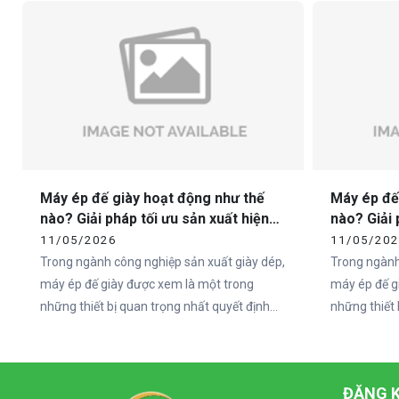
đến từ phần đế.
sandal chất 
không nằm ở
ngoài, mà ch
Máy ép đế giày hoạt động như thế
Máy ép đế
nào? Giải pháp tối ưu sản xuất hiện
nào? Giải 
đại cùng Vietcha
đại cùng 
11/05/2026
11/05/20
Trong ngành công nghiệp sản xuất giày dép,
Trong ngành
máy ép đế giày được xem là một trong
máy ép đế g
những thiết bị quan trọng nhất quyết định
những thiết 
đến chất lượng và độ bền của sản phẩm. Khi
đến chất lư
nhu cầu thị trường ngày càng tăng cao, các
nhu cầu thị
doanh nghiệp sản xuất giày không chỉ chú
doanh nghiệ
ĐĂNG K
trọng vào mẫu mã mà còn đầu tư mạnh vào
trọng vào 