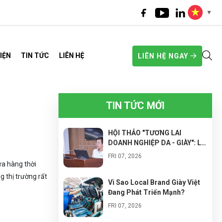
▼
IỆN
TIN TỨC
LIÊN HỆ
LIÊN HỆ NGAY
TIN TỨC MỚI
HỘI THẢO "TƯƠNG LAI
DOANH NGHIỆP DA - GIÀY": LỘ
TRÌNH CHUYỂN ĐỔI SANG
FRI 07, 2026
NHÀ MÁY THÔNG MINH ĐỂ
ửa hàng thời
NÂNG CAO NĂNG SUẤT VÀ
g thị trường rất
TỐI ƯU CHI PHÍ
Vì Sao Local Brand Giày Việt
Đang Phát Triển Mạnh?
FRI 07, 2026