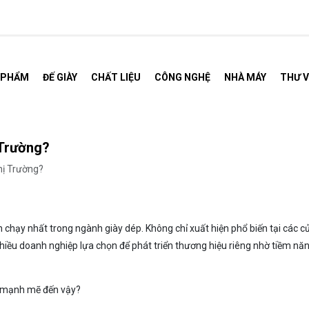
 PHẨM
ĐẾ GIÀY
CHẤT LIỆU
CÔNG NGHỆ
NHÀ MÁY
THƯ V
 Trường?
hị Trường?
hạy nhất trong ngành giày dép. Không chỉ xuất hiện phổ biến tại các c
hiều doanh nghiệp lựa chọn để phát triển thương hiệu riêng nhờ tiềm năn
g mạnh mẽ đến vậy?