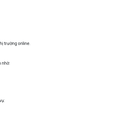
hị trường online.
n nhờ:
vụ: