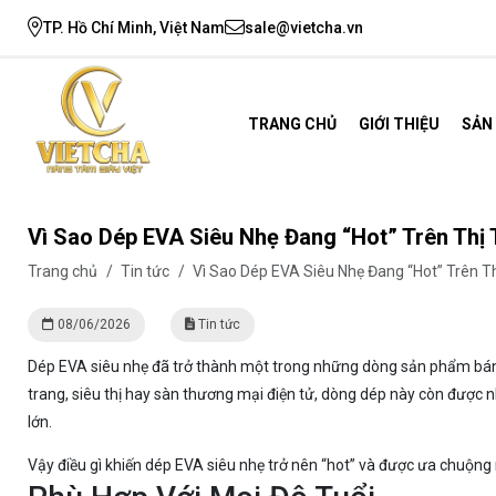
TP. Hồ Chí Minh, Việt Nam
sale@vietcha.vn
TRANG CHỦ
GIỚI THIỆU
SẢN
Vì Sao Dép EVA Siêu Nhẹ Đang “Hot” Trên Thị
Trang chủ
/
Tin tức
/
Vì Sao Dép EVA Siêu Nhẹ Đang “Hot” Trên T
08/06/2026
Tin tức
Dép EVA siêu nhẹ đã trở thành một trong những dòng sản phẩm bán c
trang, siêu thị hay sàn thương mại điện tử, dòng dép này còn được n
lớn.
Vậy điều gì khiến dép EVA siêu nhẹ trở nên “hot” và được ưa chuộn