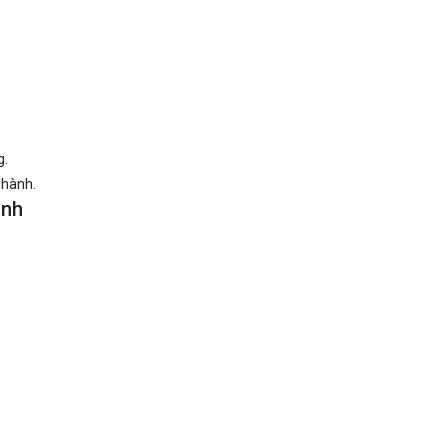
g.
 hành.
ịnh