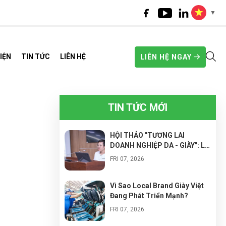
▼
IỆN
TIN TỨC
LIÊN HỆ
LIÊN HỆ NGAY
TIN TỨC MỚI
HỘI THẢO "TƯƠNG LAI
DOANH NGHIỆP DA - GIÀY": LỘ
TRÌNH CHUYỂN ĐỔI SANG
FRI 07, 2026
NHÀ MÁY THÔNG MINH ĐỂ
NÂNG CAO NĂNG SUẤT VÀ
TỐI ƯU CHI PHÍ
Vì Sao Local Brand Giày Việt
Đang Phát Triển Mạnh?
FRI 07, 2026