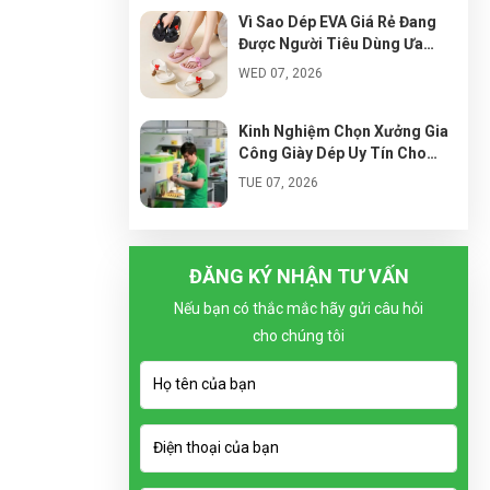
Vì Sao Dép EVA Giá Rẻ Đang
Được Người Tiêu Dùng Ưa
Chuộng?
WED 07, 2026
Kinh Nghiệm Chọn Xưởng Gia
Công Giày Dép Uy Tín Cho
Người Mới Kinh Doanh
TUE 07, 2026
Cách Nhập Đế Dép EVA Giá Tốt
Cho Người Mới Kinh Doanh
ĐĂNG KÝ NHẬN TƯ VẤN
MON 07, 2026
Nếu bạn có thắc mắc hãy gửi câu hỏi
cho chúng tôi
Xu Hướng Thiết Kế Dép Siêu
Nhẹ Bán Chạy Trong Tương
Lai
SUN 07, 2026
Vì Sao Local Brand Giày Việt
Đang Phát Triển Mạnh?