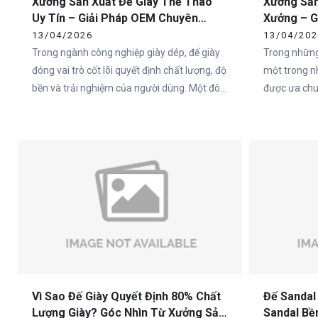
Xưởng Sản Xuất Đế Giày Thể Thao
Xưởng Sản
Uy Tín – Giải Pháp OEM Chuyên
Xưởng – G
Nghiệp Tại Việt Nam
Toàn Quố
13/04/2026
13/04/20
Trong ngành công nghiệp giày dép, đế giày
Trong những
đóng vai trò cốt lõi quyết định chất lượng, độ
một trong n
bền và trải nghiệm của người dùng. Một đôi
được ưa chuộ
giày có thiết kế đẹp nhưng đế không đạt tiêu
Việt Nam và
chuẩn sẽ nhanh chóng mất giá trị trên thị
nên một đôi
trường. Chính vì vậy, việc lựa chọn xưởng
trọng nhất c
sản xuất đế giày thể thao uy tín là yếu tố
sống còn đối với các thương hiệu.
Vì Sao Đế Giày Quyết Định 80% Chất
Đế Sandal
Lượng Giày? Góc Nhìn Từ Xưởng Sản
Sandal Bề