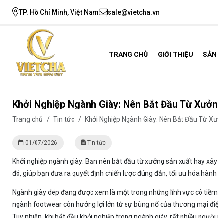
TP. Hồ Chí Minh, Việt Nam
sale@vietcha.vn
TRANG CHỦ
GIỚI THIỆU
SẢN
Khởi Nghiệp Ngành Giày: Nên Bắt Đầu Từ Xưở
Trang chủ
/
Tin tức
/
Khởi Nghiệp Ngành Giày: Nên Bắt Đầu Từ X
01/07/2026
Tin tức
Khởi nghiệp ngành giày: Bạn nên bắt đầu từ xưởng sản xuất hay xây
đó, giúp bạn đưa ra quyết định chiến lược đúng đắn, tối ưu hóa hành
Ngành giày dép đang được xem là một trong những lĩnh vực có tiềm n
ngành footwear còn hưởng lợi lớn từ sự bùng nổ của thương mại điệ
Tuy nhiên, khi bắt đầu khởi nghiệp trong ngành giày, rất nhiều người