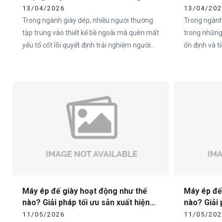
Xuất
Cho Doan
13/04/2026
13/04/20
Trong ngành giày dép, nhiều người thường
Trong ngành
tập trung vào thiết kế bề ngoài mà quên mất
trong những
yếu tố cốt lõi quyết định trải nghiệm người
ổn định và 
dùng – đó chính là đế giày. Thực tế, hơn 80%
đặc biệt tại
cảm nhận của người dùng về một đôi giày
như Việt Na
đến từ phần đế.
sandal chất 
không nằm ở
ngoài, mà ch
Máy ép đế giày hoạt động như thế
Máy ép đế
nào? Giải pháp tối ưu sản xuất hiện
nào? Giải 
đại cùng Vietcha
đại cùng 
11/05/2026
11/05/20