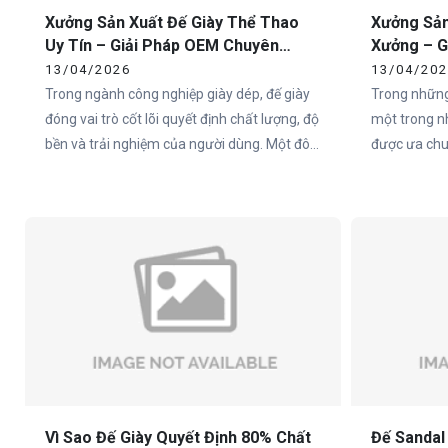
Xưởng Sản Xuất Đế Giày Thể Thao
Xưởng Sản
Uy Tín – Giải Pháp OEM Chuyên
Xưởng – G
Nghiệp Tại Việt Nam
Toàn Quố
13/04/2026
13/04/20
Trong ngành công nghiệp giày dép, đế giày
Trong những
đóng vai trò cốt lõi quyết định chất lượng, độ
một trong n
bền và trải nghiệm của người dùng. Một đôi
được ưa chuộ
giày có thiết kế đẹp nhưng đế không đạt tiêu
Việt Nam và
chuẩn sẽ nhanh chóng mất giá trị trên thị
nên một đôi
trường. Chính vì vậy, việc lựa chọn xưởng
trọng nhất c
sản xuất đế giày thể thao uy tín là yếu tố
sống còn đối với các thương hiệu.
Vì Sao Đế Giày Quyết Định 80% Chất
Đế Sandal