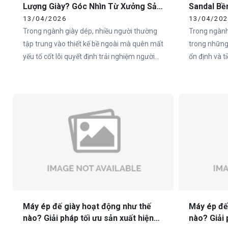
Lượng Giày? Góc Nhìn Từ Xưởng Sản
Sandal Bề
Xuất
Cho Doan
13/04/2026
13/04/20
Trong ngành giày dép, nhiều người thường
Trong ngành
tập trung vào thiết kế bề ngoài mà quên mất
trong những
yếu tố cốt lõi quyết định trải nghiệm người
ổn định và 
dùng – đó chính là đế giày. Thực tế, hơn 80%
đặc biệt tại
cảm nhận của người dùng về một đôi giày
như Việt Na
đến từ phần đế.
sandal chất 
không nằm ở
ngoài, mà ch
Máy ép đế giày hoạt động như thế
Máy ép đế
nào? Giải pháp tối ưu sản xuất hiện
nào? Giải 