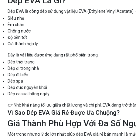
Dép EVA Là Gì?
Dép EVA là dòng dép sử dụng vật liệu EVA (Ethylene Vinyl Acetate) – 
Siêu nhẹ
Êm chân
Chống nước
Độ bền tốt
Giá thành hợp lý
Đây là vật liệu được ứng dụng rất phổ biến trong:
Dép thời trang
Dép đi trong nhà
Dép đi biển
Dép spa
Dép đúc nguyên khối
Dép casual hằng ngày
👉 Nhờ khả năng tối ưu giữa chất lượng và chi phí, EVA đang trở thà
Vì Sao Dép EVA Giá Rẻ Được Ưa Chuộng?
Giá Thành Phù Hợp Với Đa Số Ng
Một trong những lý do lớn nhất giúp dép EVA giá rẻ bán mạnh là mức 