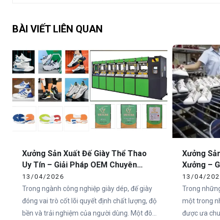
BÀI VIẾT LIÊN QUAN
Xưởng Sản Xuất Đế Giày Thể Thao
Xưởng Sản
Uy Tín – Giải Pháp OEM Chuyên
Xưởng – G
Nghiệp Tại Việt Nam
Toàn Quố
13/04/2026
13/04/20
Trong ngành công nghiệp giày dép, đế giày
Trong những
đóng vai trò cốt lõi quyết định chất lượng, độ
một trong n
bền và trải nghiệm của người dùng. Một đôi
được ưa chuộ