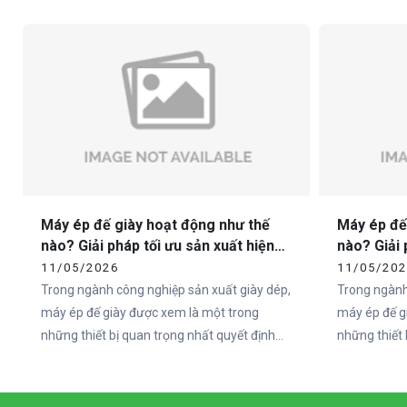
cảm nhận của người dùng về một đôi giày
như Việt Na
đến từ phần đế.
sandal chất 
không nằm ở
ngoài, mà ch
Máy ép đế giày hoạt động như thế
Máy ép đế
nào? Giải pháp tối ưu sản xuất hiện
nào? Giải 
đại cùng Vietcha
đại cùng 
11/05/2026
11/05/20
Trong ngành công nghiệp sản xuất giày dép,
Trong ngành
máy ép đế giày được xem là một trong
máy ép đế g
những thiết bị quan trọng nhất quyết định
những thiết 
đến chất lượng và độ bền của sản phẩm. Khi
đến chất lư
nhu cầu thị trường ngày càng tăng cao, các
nhu cầu thị
doanh nghiệp sản xuất giày không chỉ chú
doanh nghiệ