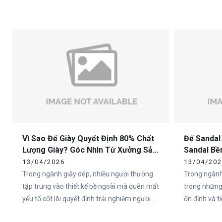
giày có thiết kế đẹp nhưng đế không đạt tiêu
Việt Nam và
chuẩn sẽ nhanh chóng mất giá trị trên thị
nên một đôi
trường. Chính vì vậy, việc lựa chọn xưởng
trọng nhất c
sản xuất đế giày thể thao uy tín là yếu tố
sống còn đối với các thương hiệu.
Vì Sao Đế Giày Quyết Định 80% Chất
Đế Sandal
Lượng Giày? Góc Nhìn Từ Xưởng Sản
Sandal Bề
Xuất
Cho Doan
13/04/2026
13/04/20
Trong ngành giày dép, nhiều người thường
Trong ngành
tập trung vào thiết kế bề ngoài mà quên mất
trong những
yếu tố cốt lõi quyết định trải nghiệm người
ổn định và 
dùng – đó chính là đế giày. Thực tế, hơn 80%
đặc biệt tại