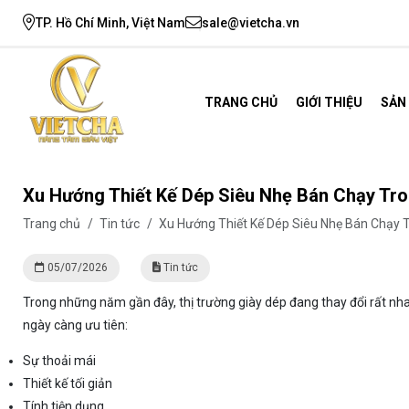
TP. Hồ Chí Minh, Việt Nam
sale@vietcha.vn
TRANG CHỦ
GIỚI THIỆU
SẢN
Xu Hướng Thiết Kế Dép Siêu Nhẹ Bán Chạy Tro
Trang chủ
/
Tin tức
/
Xu Hướng Thiết Kế Dép Siêu Nhẹ Bán Chạy 
05/07/2026
Tin tức
Trong những năm gần đây, thị trường giày dép đang thay đổi rất nh
ngày càng ưu tiên:
Sự thoải mái
Thiết kế tối giản
Tính tiện dụng