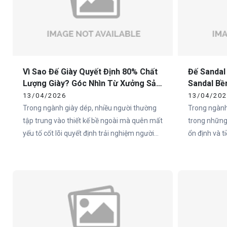
Vì Sao Đế Giày Quyết Định 80% Chất
Đế Sandal
Lượng Giày? Góc Nhìn Từ Xưởng Sản
Sandal Bề
Xuất
Cho Doan
13/04/2026
13/04/20
Trong ngành giày dép, nhiều người thường
Trong ngành
tập trung vào thiết kế bề ngoài mà quên mất
trong những
yếu tố cốt lõi quyết định trải nghiệm người
ổn định và 
dùng – đó chính là đế giày. Thực tế, hơn 80%
đặc biệt tại
cảm nhận của người dùng về một đôi giày
như Việt Na
đến từ phần đế.
sandal chất 
không nằm ở
ngoài, mà ch