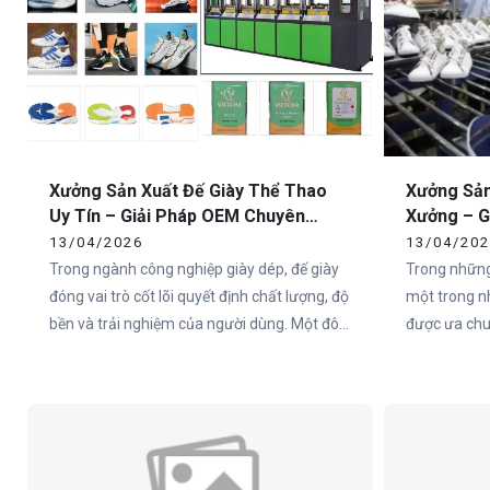
Xưởng Sản Xuất Đế Giày Thể Thao
Xưởng Sản
Uy Tín – Giải Pháp OEM Chuyên
Xưởng – G
Nghiệp Tại Việt Nam
Toàn Quố
13/04/2026
13/04/20
Trong ngành công nghiệp giày dép, đế giày
Trong những
đóng vai trò cốt lõi quyết định chất lượng, độ
một trong n
bền và trải nghiệm của người dùng. Một đôi
được ưa chuộ
giày có thiết kế đẹp nhưng đế không đạt tiêu
Việt Nam và
chuẩn sẽ nhanh chóng mất giá trị trên thị
nên một đôi
trường. Chính vì vậy, việc lựa chọn xưởng
trọng nhất c
sản xuất đế giày thể thao uy tín là yếu tố
sống còn đối với các thương hiệu.