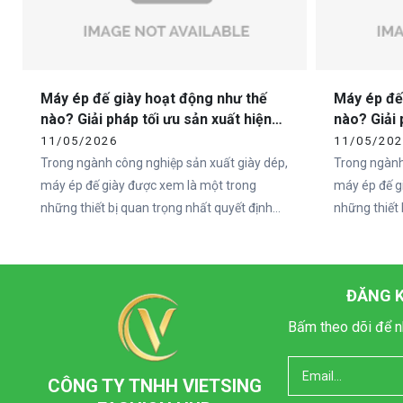
Máy ép đế giày hoạt động như thế
Máy ép đế
nào? Giải pháp tối ưu sản xuất hiện
nào? Giải 
đại cùng Vietcha
đại cùng 
11/05/2026
11/05/20
Trong ngành công nghiệp sản xuất giày dép,
Trong ngành
máy ép đế giày được xem là một trong
máy ép đế g
những thiết bị quan trọng nhất quyết định
những thiết 
đến chất lượng và độ bền của sản phẩm. Khi
đến chất lư
nhu cầu thị trường ngày càng tăng cao, các
nhu cầu thị
doanh nghiệp sản xuất giày không chỉ chú
doanh nghiệ
ĐĂNG K
trọng vào mẫu mã mà còn đầu tư mạnh vào
trọng vào 
hệ thống máy móc hiện đại nhằm nâng cao
hệ thống má
Bấm theo dõi để n
năng suất và tối ưu quy trình sản xuất.
năng suất và
Trong đó, Vietcha là một trong những đơn vị
Trong đó, Vi
CÔNG TY TNHH VIETSING
cung cấp máy móc ngành giày uy tín tại Việt
cung cấp máy