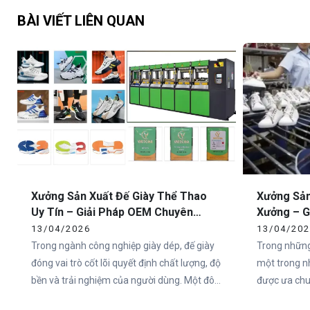
BÀI VIẾT LIÊN QUAN
Xưởng Sản Xuất Đế Giày Thể Thao
Xưởng Sản
Uy Tín – Giải Pháp OEM Chuyên
Xưởng – G
Nghiệp Tại Việt Nam
Toàn Quố
13/04/2026
13/04/20
Trong ngành công nghiệp giày dép, đế giày
Trong những
đóng vai trò cốt lõi quyết định chất lượng, độ
một trong n
bền và trải nghiệm của người dùng. Một đôi
được ưa chuộ
giày có thiết kế đẹp nhưng đế không đạt tiêu
Việt Nam và