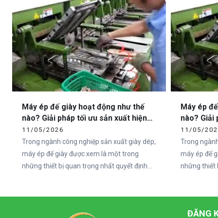
đến từ phần đế.
sandal chất 
không nằm ở
ngoài, mà ch
Máy ép đế giày hoạt động như thế
Máy ép đế
nào? Giải pháp tối ưu sản xuất hiện
nào? Giải 
đại cùng Vietcha
đại cùng 
11/05/2026
11/05/20
Trong ngành công nghiệp sản xuất giày dép,
Trong ngành
máy ép đế giày được xem là một trong
máy ép đế g
những thiết bị quan trọng nhất quyết định
những thiết 
đến chất lượng và độ bền của sản phẩm. Khi
đến chất lư
nhu cầu thị trường ngày càng tăng cao, các
nhu cầu thị
doanh nghiệp sản xuất giày không chỉ chú
doanh nghiệ
ĐĂNG K
trọng vào mẫu mã mà còn đầu tư mạnh vào
trọng vào 