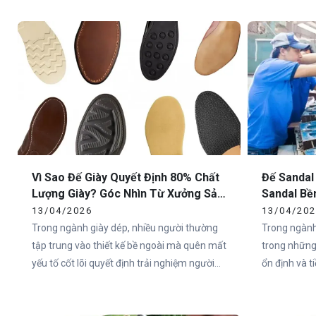
chuẩn sẽ nhanh chóng mất giá trị trên thị
nên một đôi
trường. Chính vì vậy, việc lựa chọn xưởng
trọng nhất c
sản xuất đế giày thể thao uy tín là yếu tố
sống còn đối với các thương hiệu.
Vì Sao Đế Giày Quyết Định 80% Chất
Đế Sandal
Lượng Giày? Góc Nhìn Từ Xưởng Sản
Sandal Bề
Xuất
Cho Doan
13/04/2026
13/04/20
Trong ngành giày dép, nhiều người thường
Trong ngành
tập trung vào thiết kế bề ngoài mà quên mất
trong những
yếu tố cốt lõi quyết định trải nghiệm người
ổn định và 
dùng – đó chính là đế giày. Thực tế, hơn 80%
đặc biệt tại
cảm nhận của người dùng về một đôi giày
như Việt Na