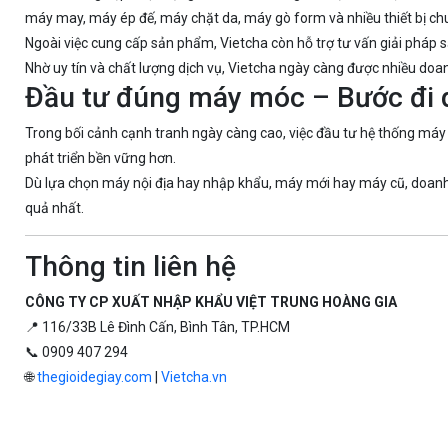
máy may, máy ép đế, máy chặt da, máy gò form và nhiều thiết bị c
Ngoài việc cung cấp sản phẩm, Vietcha còn hỗ trợ tư vấn giải pháp sả
Nhờ uy tín và chất lượng dịch vụ, Vietcha ngày càng được nhiều doan
Đầu tư đúng máy móc – Bước đi qu
Trong bối cảnh cạnh tranh ngày càng cao, việc đầu tư hệ thống máy
phát triển bền vững hơn.
Dù lựa chọn máy nội địa hay nhập khẩu, máy mới hay máy cũ, doanh 
quả nhất.
Thông tin liên hệ
CÔNG TY CP XUẤT NHẬP KHẨU VIỆT TRUNG HOÀNG GIA
📍 116/33B Lê Đình Cấn, Bình Tân, TP.HCM
📞 0909 407 294
🌐
thegioidegiay.com
|
Vietcha.vn