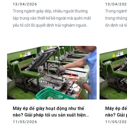
Xuất
Cho Doan
13/04/2026
13/04/20
Trong ngành giày dép, nhiều người thường
Trong ngành
tập trung vào thiết kế bề ngoài mà quên mất
trong những
yếu tố cốt lõi quyết định trải nghiệm người
ổn định và 
dùng – đó chính là đế giày. Thực tế, hơn 80%
đặc biệt tại
cảm nhận của người dùng về một đôi giày
như Việt Na
đến từ phần đế.
sandal chất 
không nằm ở
ngoài, mà ch
Máy ép đế giày hoạt động như thế
Máy ép đế
nào? Giải pháp tối ưu sản xuất hiện
nào? Giải 
đại cùng Vietcha
đại cùng 
11/05/2026
11/05/20