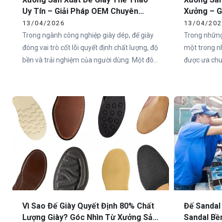
Uy Tín – Giải Pháp OEM Chuyên
Xưởng – G
Nghiệp Tại Việt Nam
Toàn Quố
13/04/2026
13/04/20
Trong ngành công nghiệp giày dép, đế giày
Trong những
đóng vai trò cốt lõi quyết định chất lượng, độ
một trong n
bền và trải nghiệm của người dùng. Một đôi
được ưa chuộ
giày có thiết kế đẹp nhưng đế không đạt tiêu
Việt Nam và
chuẩn sẽ nhanh chóng mất giá trị trên thị
nên một đôi
trường. Chính vì vậy, việc lựa chọn xưởng
trọng nhất c
sản xuất đế giày thể thao uy tín là yếu tố
sống còn đối với các thương hiệu.
Vì Sao Đế Giày Quyết Định 80% Chất
Đế Sandal
Lượng Giày? Góc Nhìn Từ Xưởng Sản
Sandal Bề