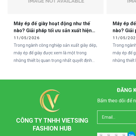
Máy ép đế giày hoạt động như thế
Máy ép đế
nào? Giải pháp tối ưu sản xuất hiện
nào? Giải 
đại cùng Vietcha
đại cùng 
11/05/2026
11/05/20
Trong ngành công nghiệp sản xuất giày dép,
Trong ngành
máy ép đế giày được xem là một trong
máy ép đế g
những thiết bị quan trọng nhất quyết định
những thiết 
đến chất lượng và độ bền của sản phẩm. Khi
đến chất lư
nhu cầu thị trường ngày càng tăng cao, các
nhu cầu thị
doanh nghiệp sản xuất giày không chỉ chú
doanh nghiệ
ĐĂNG K
trọng vào mẫu mã mà còn đầu tư mạnh vào
trọng vào 
hệ thống máy móc hiện đại nhằm nâng cao
hệ thống má
Bấm theo dõi để n
năng suất và tối ưu quy trình sản xuất.
năng suất và
Trong đó, Vietcha là một trong những đơn vị
Trong đó, Vi
CÔNG TY TNHH VIETSING
cung cấp máy móc ngành giày uy tín tại Việt
cung cấp máy
FASHION HUB
Nam, mang đến nhiều giải pháp công nghệ
Nam, mang đ