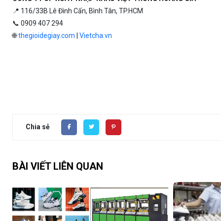
📍 116/33B Lê Đình Cấn, Bình Tân, TP.HCM
📞 0909 407 294
🌐
thegioidegiay.com
|
Vietcha.vn
Chia sẻ
BÀI VIẾT LIÊN QUAN