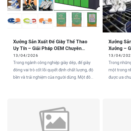
Xưởng Sản Xuất Đế Giày Thể Thao
Xưởng Sản
Uy Tín – Giải Pháp OEM Chuyên
Xưởng – G
Nghiệp Tại Việt Nam
Toàn Quố
13/04/2026
13/04/20
Trong ngành công nghiệp giày dép, đế giày
Trong những
đóng vai trò cốt lõi quyết định chất lượng, độ
một trong n
bền và trải nghiệm của người dùng. Một đôi
được ưa chuộ
giày có thiết kế đẹp nhưng đế không đạt tiêu
Việt Nam và
chuẩn sẽ nhanh chóng mất giá trị trên thị
nên một đôi
trường. Chính vì vậy, việc lựa chọn xưởng
trọng nhất c
sản xuất đế giày thể thao uy tín là yếu tố
sống còn đối với các thương hiệu.