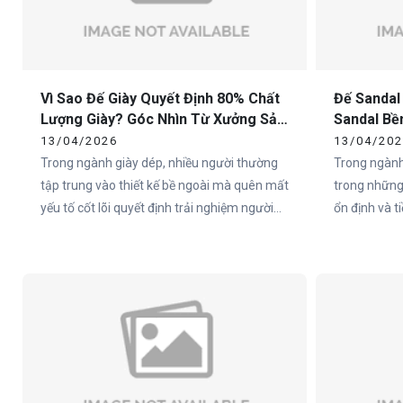
Vì Sao Đế Giày Quyết Định 80% Chất
Đế Sandal
Lượng Giày? Góc Nhìn Từ Xưởng Sản
Sandal Bề
Xuất
Cho Doan
13/04/2026
13/04/20
Trong ngành giày dép, nhiều người thường
Trong ngành
tập trung vào thiết kế bề ngoài mà quên mất
trong những
yếu tố cốt lõi quyết định trải nghiệm người
ổn định và 
dùng – đó chính là đế giày. Thực tế, hơn 80%
đặc biệt tại
cảm nhận của người dùng về một đôi giày
như Việt Na
đến từ phần đế.
sandal chất 
không nằm ở
ngoài, mà ch