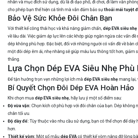
nhân và mục đích sử dụng, dù là đi dạo phố, đi chơi, đi làm văn phò
cho phép bạn thể hiện cá tính mà vẫn đảm bảo sự
thoải mái tuyệt đ
Bảo Vệ Sức Khỏe Đôi Chân Bạn
Với thiết kế công thái học và khả năng giảm chấn,
dép EVA siêu nhẹ
về lâu dài. Việc giảm áp lực lên các khớp giúp ngăn ngừa các vấn đ
dép không phù hợp. Đặc biệt, đối với những người có vấn đề về bàn 
một đôi dép êm ái, nhẹ nhàng sẽ giúp máu lưu thông tốt hơn, giảm s
thẳng.
Lựa Chọn Dép EVA Siêu Nhẹ Phù
Để tận hưởng trọn vẹn những lợi ích mà
dép EVA siêu nhẹ
mang lại,
Bí Quyết Chọn Đôi Dép EVA Hoàn Hảo
Khi chọn mua
dép EVA siêu nhẹ
, hãy lưu ý một số điểm sau:
Độ vừa vặn:
Chọn kích cỡ phù hợp với đôi chân của bạn. Dép không n
chân tối ưu.
Độ dày đế:
Tùy thuộc vào nhu cầu sử dụng, bạn có thể chọn đế dày 
hơn.
Thiết kế vòm:
Một số mẫu
dép EVA
có thiết kế vòm nâng đỡ lòng bà