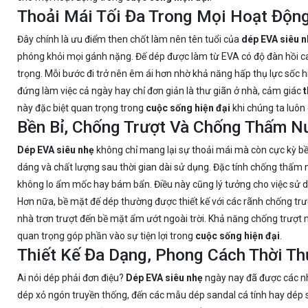
Thoải Mái Tối Đa Trong Mọi Hoạt Độn
Đây chính là ưu điểm then chốt làm nên tên tuổi của
dép EVA siêu 
phóng khỏi mọi gánh nặng. Đế dép được làm từ EVA có độ đàn hồi ca
trọng. Mỗi bước đi trở nên êm ái hơn nhờ khả năng hấp thụ lực sốc h
đứng làm việc cả ngày hay chỉ đơn giản là thư giãn ở nhà, cảm giác
t
này đặc biệt quan trọng trong
cuộc sống hiện đại
khi chúng ta luôn
Bền Bỉ, Chống Trượt Và Chống Thấm N
Dép EVA siêu nhẹ
không chỉ mang lại sự thoải mái mà còn cực kỳ bề
dáng và chất lượng sau thời gian dài sử dụng. Đặc tính chống thấm 
không lo ẩm mốc hay bám bẩn. Điều này cũng lý tưởng cho việc sử 
Hơn nữa, bề mặt đế dép thường được thiết kế với các rãnh chống trư
nhà trơn trượt đến bề mặt ẩm ướt ngoài trời. Khả năng chống trượt n
quan trọng góp phần vào sự tiện lợi trong
cuộc sống hiện đại
.
Thiết Kế Đa Dạng, Phong Cách Thời T
Ai nói dép phải đơn điệu?
Dép EVA siêu nhẹ
ngày nay đã được các nh
dép xỏ ngón truyền thống, đến các mẫu dép sandal cá tính hay dép sụ