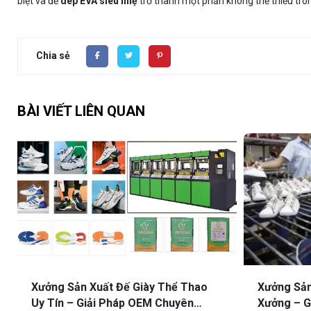
biệt và để
dép EVA siêu nhẹ
trở thành một phần không thể thiếu tro
Chia sẻ
BÀI VIẾT LIÊN QUAN
Xưởng Sản Xuất Đế Giày Thể Thao
Xưởng Sản
Uy Tín – Giải Pháp OEM Chuyên
Xưởng – G