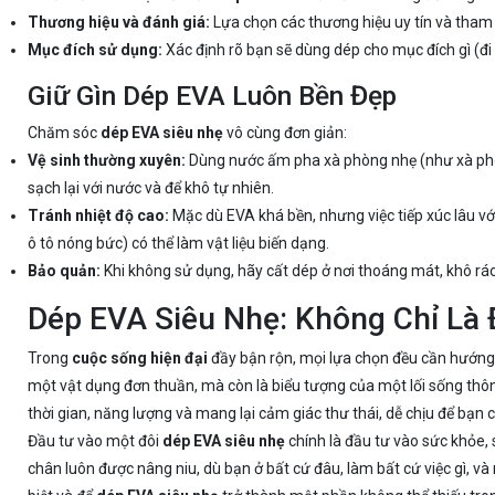
Thương hiệu và đánh giá:
Lựa chọn các thương hiệu uy tín và tha
Mục đích sử dụng:
Xác định rõ bạn sẽ dùng dép cho mục đích gì (đi t
Giữ Gìn Dép EVA Luôn Bền Đẹp
Chăm sóc
dép EVA siêu nhẹ
vô cùng đơn giản:
Vệ sinh thường xuyên:
Dùng nước ấm pha xà phòng nhẹ (như xà phò
sạch lại với nước và để khô tự nhiên.
Tránh nhiệt độ cao:
Mặc dù EVA khá bền, nhưng việc tiếp xúc lâu với
ô tô nóng bức) có thể làm vật liệu biến dạng.
Bảo quản:
Khi không sử dụng, hãy cất dép ở nơi thoáng mát, khô ráo
Dép EVA Siêu Nhẹ: Không Chỉ Là 
Trong
cuộc sống hiện đại
đầy bận rộn, mọi lựa chọn đều cần hướng 
một vật dụng đơn thuần, mà còn là biểu tượng của một lối sống thôn
thời gian, năng lượng và mang lại cảm giác thư thái, dễ chịu để bạn
Đầu tư vào một đôi
dép EVA siêu nhẹ
chính là đầu tư vào sức khỏe,
chân luôn được nâng niu, dù bạn ở bất cứ đâu, làm bất cứ việc gì, 