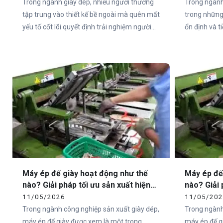
Trong ngành giày dép, nhiều người thường
Trong ngành
tập trung vào thiết kế bề ngoài mà quên mất
trong những
yếu tố cốt lõi quyết định trải nghiệm người
ổn định và 
dùng – đó chính là đế giày. Thực tế, hơn 80%
đặc biệt tại
cảm nhận của người dùng về một đôi giày
như Việt Na
đến từ phần đế.
sandal chất 
không nằm ở
ngoài, mà ch
Máy ép đế giày hoạt động như thế
Máy ép đế
nào? Giải pháp tối ưu sản xuất hiện
nào? Giải 
đại cùng Vietcha
đại cùng 
11/05/2026
11/05/20
Trong ngành công nghiệp sản xuất giày dép,
Trong ngành
máy ép đế giày được xem là một trong
máy ép đế g