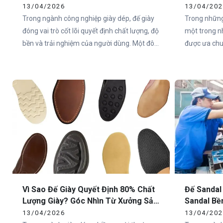
Nghiệp Tại Việt Nam
Toàn Quố
13/04/2026
13/04/20
Trong ngành công nghiệp giày dép, đế giày
Trong những
đóng vai trò cốt lõi quyết định chất lượng, độ
một trong n
bền và trải nghiệm của người dùng. Một đôi
được ưa chuộ
giày có thiết kế đẹp nhưng đế không đạt tiêu
Việt Nam và
chuẩn sẽ nhanh chóng mất giá trị trên thị
nên một đôi
trường. Chính vì vậy, việc lựa chọn xưởng
trọng nhất c
sản xuất đế giày thể thao uy tín là yếu tố
sống còn đối với các thương hiệu.
Vì Sao Đế Giày Quyết Định 80% Chất
Đế Sandal
Lượng Giày? Góc Nhìn Từ Xưởng Sản
Sandal Bề
Xuất
Cho Doan
13/04/2026
13/04/20