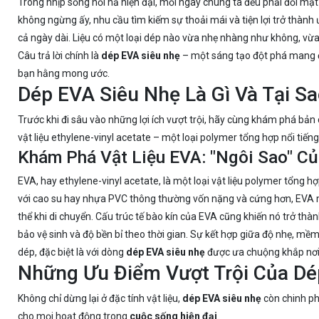
Trong nhịp sống hối hả hiện đại, mỗi ngày chúng ta đều phải đối mặt 
không ngừng ấy, nhu cầu tìm kiếm sự thoải mái và tiện lợi trở thành 
cả ngày dài. Liệu có một loại dép nào vừa nhẹ nhàng như không, vừa
Câu trả lời chính là
dép EVA siêu nhẹ
– một sáng tạo đột phá mang
bạn hằng mong ước.
Dép EVA Siêu Nhẹ Là Gì Và Tại S
Trước khi đi sâu vào những lợi ích vượt trội, hãy cùng khám phá bản
vật liệu ethylene-vinyl acetate – một loại polymer tổng hợp nổi tiếng 
Khám Phá Vật Liệu EVA: "Ngôi Sao" Củ
EVA, hay ethylene-vinyl acetate, là một loại vật liệu polymer tổng hợ
với cao su hay nhựa PVC thông thường vốn nặng và cứng hơn, EVA m
thể khi di chuyển. Cấu trúc tế bào kín của EVA cũng khiến nó trở th
bảo vệ sinh và độ bền bỉ theo thời gian. Sự kết hợp giữa độ nhẹ, m
dép, đặc biệt là với dòng
dép EVA siêu nhẹ
được ưa chuộng khắp nơi
Những Ưu Điểm Vượt Trội Của D
Không chỉ dừng lại ở đặc tính vật liệu,
dép EVA siêu nhẹ
còn chinh ph
cho mọi hoạt động trong
cuộc sống hiện đại
.