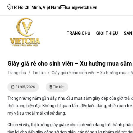
TP. Hồ Chí Minh, Việt Nam
sale@vietcha.vn
TRANG CHỦ
GIỚI THIỆU
SẢN
Giày giá rẻ cho sinh viên – Xu hướng mua sắm 
Trang chủ
/
Tin tức
/
Giày giá rẻ cho sinh viên – Xu hướng mua sắ
31/05/2026
Tin tức
Trong những năm gần đây, nhu cầu mua sắm giày dép của giới trẻ, đặ
thời trang hiện đại. Không chỉ quan tâm đến kiểu dáng, nhiều bạn 
mỹ và sự thoải mái khi sử dụng.
Chính vì vậy, thị trường giày giá rẻ cho sinh viên đang trở thành p
tiện lợi cho đến giày công sở đơn giản, các dòng sản phẩm giá tốt đa