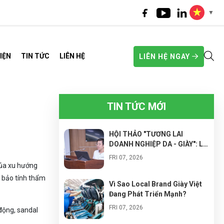
▼
IỆN
TIN TỨC
LIÊN HỆ
LIÊN HỆ NGAY
TIN TỨC MỚI
HỘI THẢO "TƯƠNG LAI
DOANH NGHIỆP DA - GIÀY": LỘ
TRÌNH CHUYỂN ĐỔI SANG
FRI 07, 2026
NHÀ MÁY THÔNG MINH ĐỂ
của xu hướng
NÂNG CAO NĂNG SUẤT VÀ
m bảo tính thẩm
TỐI ƯU CHI PHÍ
Vì Sao Local Brand Giày Việt
Đang Phát Triển Mạnh?
FRI 07, 2026
 động, sandal