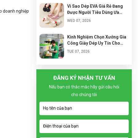
Vì Sao Dép EVA Giá Rẻ Đang
úp doanh nghiệp
Được Người Tiêu Dùng Ưa
Chuộng?
WED 07, 2026
Kinh Nghiệm Chọn Xưởng Gia
Công Giày Dép Uy Tín Cho
Người Mới Kinh Doanh
TUE 07, 2026
Cách Nhập Đế Dép EVA Giá Tốt
Cho Người Mới Kinh Doanh
ĐĂNG KÝ NHẬN TƯ VẤN
MON 07, 2026
Nếu bạn có thắc mắc hãy gửi câu hỏi
cho chúng tôi
Xu Hướng Thiết Kế Dép Siêu
Nhẹ Bán Chạy Trong Tương
Lai
SUN 07, 2026
Vì Sao Local Brand Giày Việt
Đang Phát Triển Mạnh?