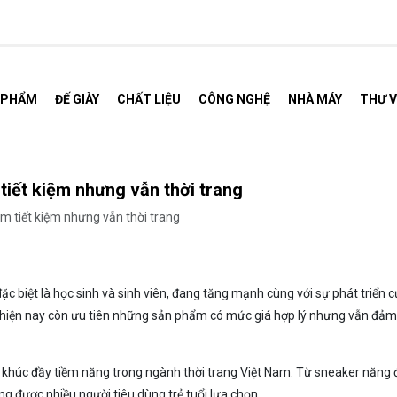
 PHẨM
ĐẾ GIÀY
CHẤT LIỆU
CÔNG NGHỆ
NHÀ MÁY
THƯ V
tiết kiệm nhưng vẫn thời trang
m tiết kiệm nhưng vẫn thời trang
c biệt là học sinh và sinh viên, đang tăng mạnh cùng với sự phát triển 
trẻ hiện nay còn ưu tiên những sản phẩm có mức giá hợp lý nhưng vẫn đả
hân khúc đầy tiềm năng trong ngành thời trang Việt Nam. Từ sneaker năng
ng được nhiều người tiêu dùng trẻ tuổi lựa chọn.