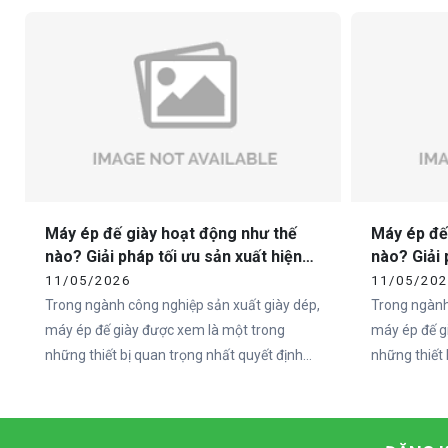
đến từ phần đế.
sandal chất 
không nằm ở
ngoài, mà ch
Máy ép đế giày hoạt động như thế
Máy ép đế
nào? Giải pháp tối ưu sản xuất hiện
nào? Giải 
đại cùng Vietcha
đại cùng 
11/05/2026
11/05/20
Trong ngành công nghiệp sản xuất giày dép,
Trong ngành
máy ép đế giày được xem là một trong
máy ép đế g
những thiết bị quan trọng nhất quyết định
những thiết 
đến chất lượng và độ bền của sản phẩm. Khi
đến chất lư
nhu cầu thị trường ngày càng tăng cao, các
nhu cầu thị
doanh nghiệp sản xuất giày không chỉ chú
doanh nghiệ