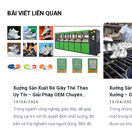
BÀI VIẾT LIÊN QUAN
Xưởng Sản Xuất Đế Giày Thể Thao
Xưởng Sản
Uy Tín – Giải Pháp OEM Chuyên
Xưởng – G
Nghiệp Tại Việt Nam
Toàn Quố
13/04/2026
13/04/20
Trong ngành công nghiệp giày dép, đế giày
Trong những
đóng vai trò cốt lõi quyết định chất lượng, độ
một trong n
bền và trải nghiệm của người dùng. Một đôi
được ưa chuộ
giày có thiết kế đẹp nhưng đế không đạt tiêu
Việt Nam và