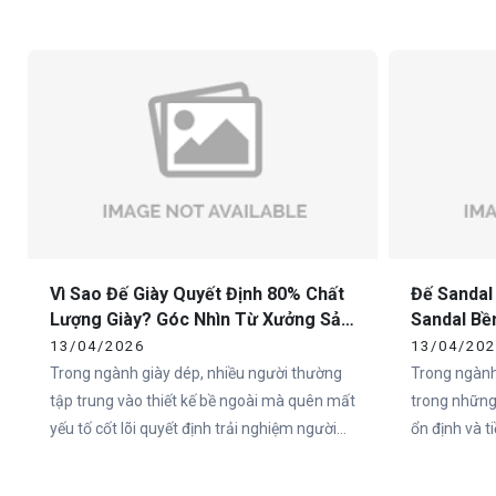
chuẩn sẽ nhanh chóng mất giá trị trên thị
nên một đôi
trường. Chính vì vậy, việc lựa chọn xưởng
trọng nhất c
sản xuất đế giày thể thao uy tín là yếu tố
sống còn đối với các thương hiệu.
Vì Sao Đế Giày Quyết Định 80% Chất
Đế Sandal
Lượng Giày? Góc Nhìn Từ Xưởng Sản
Sandal Bề
Xuất
Cho Doan
13/04/2026
13/04/20
Trong ngành giày dép, nhiều người thường
Trong ngành
tập trung vào thiết kế bề ngoài mà quên mất
trong những
yếu tố cốt lõi quyết định trải nghiệm người
ổn định và 
dùng – đó chính là đế giày. Thực tế, hơn 80%
đặc biệt tại
cảm nhận của người dùng về một đôi giày
như Việt Na