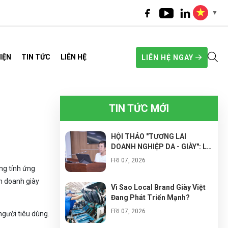
▼
IỆN
TIN TỨC
LIÊN HỆ
LIÊN HỆ NGAY
TIN TỨC MỚI
HỘI THẢO "TƯƠNG LAI
DOANH NGHIỆP DA - GIÀY": LỘ
TRÌNH CHUYỂN ĐỔI SANG
FRI 07, 2026
NHÀ MÁY THÔNG MINH ĐỂ
ng tính ứng
NÂNG CAO NĂNG SUẤT VÀ
nh doanh giày
TỐI ƯU CHI PHÍ
Vì Sao Local Brand Giày Việt
Đang Phát Triển Mạnh?
FRI 07, 2026
người tiêu dùng.