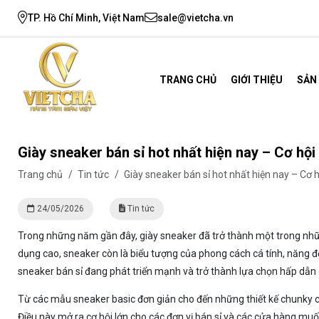
TP. Hồ Chí Minh, Việt Nam
sale@vietcha.vn
TRANG CHỦ
GIỚI THIỆU
SẢN
Giày sneaker bán sỉ hot nhất hiện nay – Cơ hội
Trang chủ
/
Tin tức
/
Giày sneaker bán sỉ hot nhất hiện nay – Cơ 
24/05/2026
Tin tức
Trong những năm gần đây, giày sneaker đã trở thành một trong nhữn
dụng cao, sneaker còn là biểu tượng của phong cách cá tính, năng độ
sneaker bán sỉ đang phát triển mạnh và trở thành lựa chọn hấp dẫn 
Từ các mẫu sneaker basic đơn giản cho đến những thiết kế chunky cá 
Điều này mở ra cơ hội lớn cho các đơn vị bán sỉ và các cửa hàng muốn 