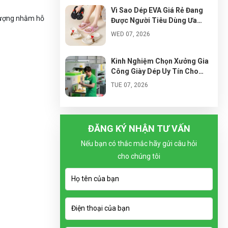
Vì Sao Dép EVA Giá Rẻ Đang
 lượng nhằm hỗ
Được Người Tiêu Dùng Ưa
Chuộng?
WED 07, 2026
Kinh Nghiệm Chọn Xưởng Gia
Công Giày Dép Uy Tín Cho
Người Mới Kinh Doanh
TUE 07, 2026
Cách Nhập Đế Dép EVA Giá Tốt
Cho Người Mới Kinh Doanh
ĐĂNG KÝ NHẬN TƯ VẤN
MON 07, 2026
Nếu bạn có thắc mắc hãy gửi câu hỏi
cho chúng tôi
Xu Hướng Thiết Kế Dép Siêu
Nhẹ Bán Chạy Trong Tương
Lai
SUN 07, 2026
Vì Sao Local Brand Giày Việt
Đang Phát Triển Mạnh?