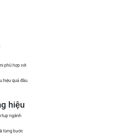
.
ni phù hợp với
ưu hiệu quả đầu
ng hiệu
tartup ngành
và từng bước