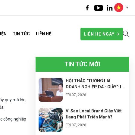
▼
IỆN
TIN TỨC
LIÊN HỆ
LIÊN HỆ NGAY
TIN TỨC MỚI
HỘI THẢO "TƯƠNG LAI
DOANH NGHIỆP DA - GIÀY": LỘ
TRÌNH CHUYỂN ĐỔI SANG
FRI 07, 2026
NHÀ MÁY THÔNG MINH ĐỂ
áy quy mô lớn,
NÂNG CAO NĂNG SUẤT VÀ
óa.
TỐI ƯU CHI PHÍ
Vì Sao Local Brand Giày Việt
Đang Phát Triển Mạnh?
óc công nghiệp
FRI 07, 2026