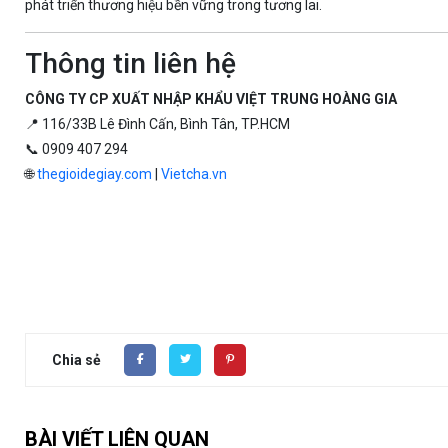
phát triển thương hiệu bền vững trong tương lai.
Thông tin liên hệ
CÔNG TY CP XUẤT NHẬP KHẨU VIỆT TRUNG HOÀNG GIA
📍 116/33B Lê Đình Cấn, Bình Tân, TP.HCM
📞 0909 407 294
🌐
thegioidegiay.com
|
Vietcha.vn
Chia sẻ
BÀI VIẾT LIÊN QUAN