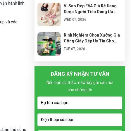
 vận hành linh
Vì Sao Dép EVA Giá Rẻ Đang
Được Người Tiêu Dùng Ưa
Chuộng?
WED 07, 2026
tup và các
Kinh Nghiệm Chọn Xưởng Gia
Công Giày Dép Uy Tín Cho
Người Mới Kinh Doanh
TUE 07, 2026
Cách Nhập Đế Dép EVA Giá Tốt
Cho Người Mới Kinh Doanh
ĐĂNG KÝ NHẬN TƯ VẤN
MON 07, 2026
Nếu bạn có thắc mắc hãy gửi câu hỏi
cho chúng tôi
Xu Hướng Thiết Kế Dép Siêu
Nhẹ Bán Chạy Trong Tương
Lai
SUN 07, 2026
Vì Sao Local Brand Giày Việt
Đang Phát Triển Mạnh?
c bán thủ công.