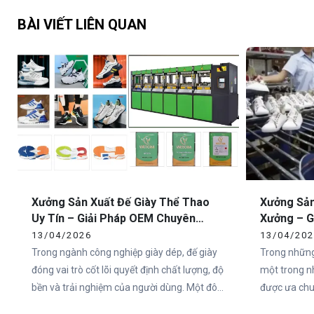
BÀI VIẾT LIÊN QUAN
Xưởng Sản Xuất Đế Giày Thể Thao
Xưởng Sản
Uy Tín – Giải Pháp OEM Chuyên
Xưởng – G
Nghiệp Tại Việt Nam
Toàn Quố
13/04/2026
13/04/20
Trong ngành công nghiệp giày dép, đế giày
Trong những
đóng vai trò cốt lõi quyết định chất lượng, độ
một trong n
bền và trải nghiệm của người dùng. Một đôi
được ưa chuộ
giày có thiết kế đẹp nhưng đế không đạt tiêu
Việt Nam và