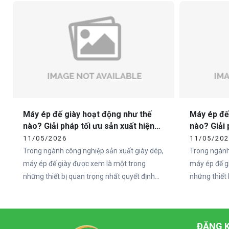
đến từ phần đế.
sandal chất 
không nằm ở
ngoài, mà ch
Máy ép đế giày hoạt động như thế
Máy ép đế
nào? Giải pháp tối ưu sản xuất hiện
nào? Giải 
đại cùng Vietcha
đại cùng 
11/05/2026
11/05/20
Trong ngành công nghiệp sản xuất giày dép,
Trong ngành
máy ép đế giày được xem là một trong
máy ép đế g
những thiết bị quan trọng nhất quyết định
những thiết 
đến chất lượng và độ bền của sản phẩm. Khi
đến chất lư
nhu cầu thị trường ngày càng tăng cao, các
nhu cầu thị
doanh nghiệp sản xuất giày không chỉ chú
doanh nghiệ
ĐĂNG K
trọng vào mẫu mã mà còn đầu tư mạnh vào
trọng vào 