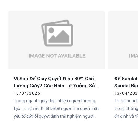
chuẩn sẽ nhanh chóng mất giá trị trên thị
nên một đôi
trường. Chính vì vậy, việc lựa chọn xưởng
trọng nhất c
sản xuất đế giày thể thao uy tín là yếu tố
sống còn đối với các thương hiệu.
Vì Sao Đế Giày Quyết Định 80% Chất
Đế Sandal
Lượng Giày? Góc Nhìn Từ Xưởng Sản
Sandal Bề
Xuất
Cho Doan
13/04/2026
13/04/20
Trong ngành giày dép, nhiều người thường
Trong ngành
tập trung vào thiết kế bề ngoài mà quên mất
trong những
yếu tố cốt lõi quyết định trải nghiệm người
ổn định và 
dùng – đó chính là đế giày. Thực tế, hơn 80%
đặc biệt tại
cảm nhận của người dùng về một đôi giày
như Việt Na