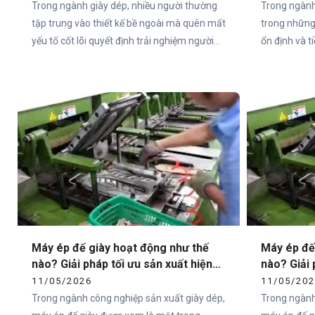
Trong ngành giày dép, nhiều người thường
Trong ngành
tập trung vào thiết kế bề ngoài mà quên mất
trong những
yếu tố cốt lõi quyết định trải nghiệm người
ổn định và 
dùng – đó chính là đế giày. Thực tế, hơn 80%
đặc biệt tại
cảm nhận của người dùng về một đôi giày
như Việt Na
đến từ phần đế.
sandal chất 
không nằm ở
ngoài, mà ch
Máy ép đế giày hoạt động như thế
Máy ép đế
nào? Giải pháp tối ưu sản xuất hiện
nào? Giải 
đại cùng Vietcha
đại cùng 
11/05/2026
11/05/20
Trong ngành công nghiệp sản xuất giày dép,
Trong ngành