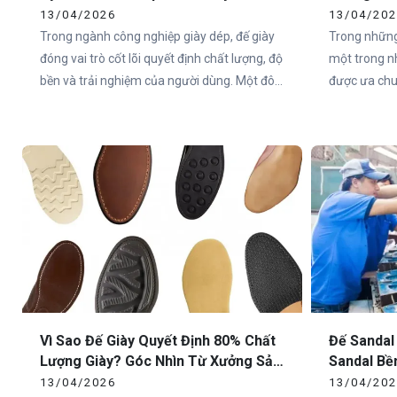
Nghiệp Tại Việt Nam
Toàn Quố
13/04/2026
13/04/20
Trong ngành công nghiệp giày dép, đế giày
Trong những
đóng vai trò cốt lõi quyết định chất lượng, độ
một trong n
bền và trải nghiệm của người dùng. Một đôi
được ưa chuộ
giày có thiết kế đẹp nhưng đế không đạt tiêu
Việt Nam và
chuẩn sẽ nhanh chóng mất giá trị trên thị
nên một đôi
trường. Chính vì vậy, việc lựa chọn xưởng
trọng nhất c
sản xuất đế giày thể thao uy tín là yếu tố
sống còn đối với các thương hiệu.
Vì Sao Đế Giày Quyết Định 80% Chất
Đế Sandal
Lượng Giày? Góc Nhìn Từ Xưởng Sản
Sandal Bề
Xuất
Cho Doan
13/04/2026
13/04/20