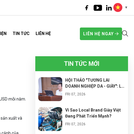
▼
IỆN
TIN TỨC
LIÊN HỆ
LIÊN HỆ NGAY
TIN TỨC MỚI
HỘI THẢO "TƯƠNG LAI
DOANH NGHIỆP DA - GIÀY": LỘ
TRÌNH CHUYỂN ĐỔI SANG
FRI 07, 2026
NHÀ MÁY THÔNG MINH ĐỂ
ỷ USD mỗi năm.
NÂNG CAO NĂNG SUẤT VÀ
TỐI ƯU CHI PHÍ
Vì Sao Local Brand Giày Việt
Đang Phát Triển Mạnh?
 sản xuất và
FRI 07, 2026
n cảnh của