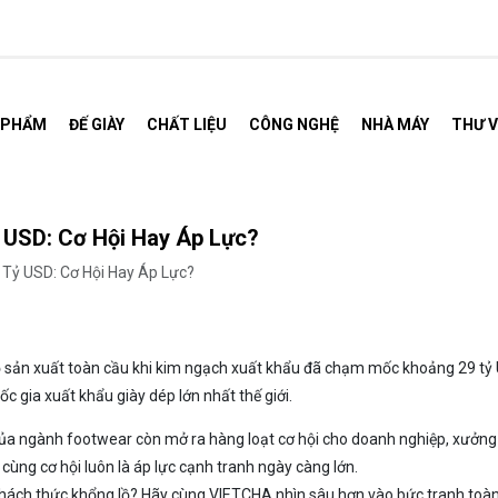
 PHẨM
ĐẾ GIÀY
CHẤT LIỆU
CÔNG NGHỆ
NHÀ MÁY
THƯ V
 USD: Cơ Hội Hay Áp Lực?
Tỷ USD: Cơ Hội Hay Áp Lực?
 đồ sản xuất toàn cầu khi kim ngạch xuất khẩu đã chạm mốc khoảng 29 t
 gia xuất khẩu giày dép lớn nhất thế giới.
h của ngành footwear còn mở ra hàng loạt cơ hội cho doanh nghiệp, xưởng
cùng cơ hội luôn là áp lực cạnh tranh ngày càng lớn.
thách thức khổng lồ? Hãy cùng VIETCHA nhìn sâu hơn vào bức tranh toà