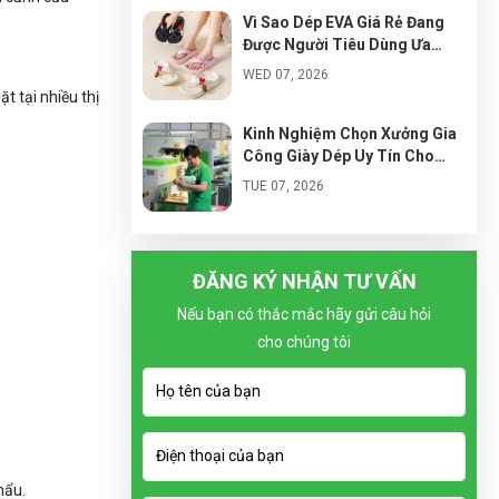
Vì Sao Dép EVA Giá Rẻ Đang
Được Người Tiêu Dùng Ưa
Chuộng?
WED 07, 2026
t tại nhiều thị
Kinh Nghiệm Chọn Xưởng Gia
Công Giày Dép Uy Tín Cho
Người Mới Kinh Doanh
TUE 07, 2026
Cách Nhập Đế Dép EVA Giá Tốt
Cho Người Mới Kinh Doanh
ĐĂNG KÝ NHẬN TƯ VẤN
MON 07, 2026
Nếu bạn có thắc mắc hãy gửi câu hỏi
cho chúng tôi
Xu Hướng Thiết Kế Dép Siêu
Nhẹ Bán Chạy Trong Tương
Lai
SUN 07, 2026
Vì Sao Local Brand Giày Việt
hẩu.
Đang Phát Triển Mạnh?