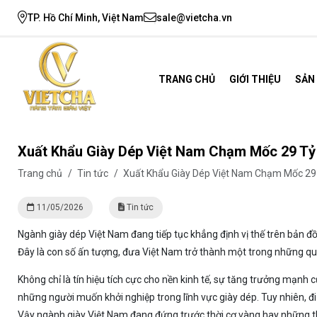
TP. Hồ Chí Minh, Việt Nam
sale@vietcha.vn
TRANG CHỦ
GIỚI THIỆU
SẢN
Xuất Khẩu Giày Dép Việt Nam Chạm Mốc 29 Tỷ
Trang chủ
/
Tin tức
/
Xuất Khẩu Giày Dép Việt Nam Chạm Mốc 29 
11/05/2026
Tin tức
Ngành giày dép Việt Nam đang tiếp tục khẳng định vị thế trên bản
Đây là con số ấn tượng, đưa Việt Nam trở thành một trong những quốc
Không chỉ là tín hiệu tích cực cho nền kinh tế, sự tăng trưởng mạn
những người muốn khởi nghiệp trong lĩnh vực giày dép. Tuy nhiên, đi 
Vậy ngành giày Việt Nam đang đứng trước thời cơ vàng hay những 